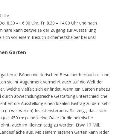
0 Uhr
 Do. 8.30 – 16.00 Uhr, Fr. 8.30 – 14.00 Uhr und nach
inare kann zeitweise der Zugang zur Ausstellung
e sich vor einem Besuch sicherheitshalber bei uns!
chen Garten
sgarten in Bönen die tierischen Besucher beobachtet und
teten sie ihr Augenmerk vermehrt auch auf die Welt der
r, welche Vielfalt sich einfindet, wenn ein Garten nahezu
d durch abwechslungsreiche Gestaltung unterschiedliche
ntiert die Ausstellung einen lokalen Beitrag zu dem sehr
 (ja weltweiten) Insektensterbens. Sie zeigt, dass sich
n (ca. 450 m²) eine kleine Oase für die heimische
lohnt, auch im Kleinen tätig zu werden. Etwa 17 Mill.
andesfläche aus. Mit seinem eigenen Garten kann jeder