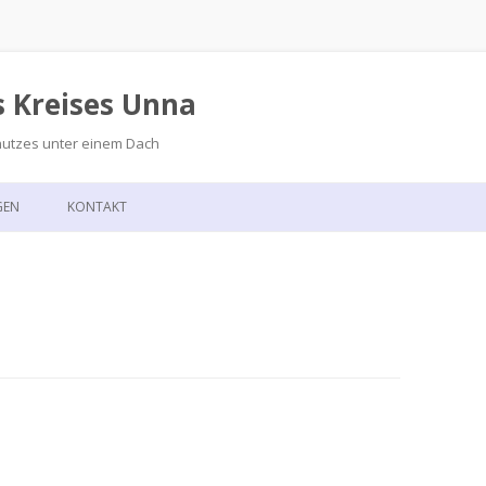
s Kreises Unna
hutzes unter einem Dach
Zum
Inhalt
GEN
KONTAKT
springen
GSKALENDER
ANFAHRT
T