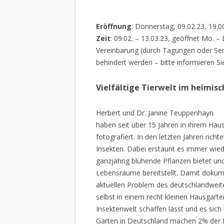
Eröffnung
: Donnerstag, 09.02.23, 19.0
Zeit
: 09.02. – 13.03.23, geöffnet Mo. –
Vereinbarung (durch Tagungen oder Sem
behindert werden – bitte informieren Si
Vielfältige Tierwelt im heimis
Herbert und Dr. Janine Teuppenhayn
haben seit über 15 Jahren in ihrem Hau
fotografiert. In den letzten Jahren rich
Insekten. Dabei erstaunt es immer wiede
ganzjährig blühende Pflanzen bietet un
Lebensräume bereitstellt. Damit dokume
aktuellen Problem des deutschlandweiten
selbst in einem recht kleinen Hausgarte
Insektenwelt schaffen lässt und es sich 
Gärten in Deutschland machen 2% der L