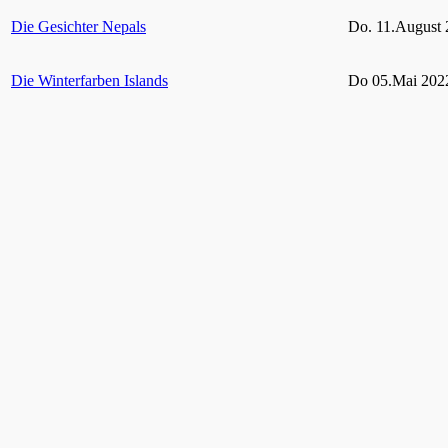
Die Gesichter Nepals
Do. 11.August 
Die Winterfarben Islands
Do 05.Mai 2022
Rügen und seine Schutzgebiete
Do 10.Februar 
Grün Auf! – Gärten und Parks im Ruhrgebiet
bis 06. Februar
2021
Hohes Venn – Eifel
11. Februar 20
Vielfältige Tierwelt im heimischen Garten
Do. 29. April 2