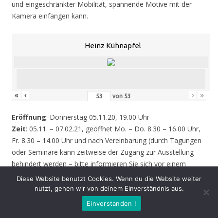
und eingeschränkter Mobilität, spannende Motive mit der
Kamera einfangen kann.
Heinz Kühnapfel
«
‹
›
»
von
53
Eröffnung
: Donnerstag 05.11.20, 19.00 Uhr
Zeit
: 05.11. – 07.02.21, geöffnet Mo. – Do. 8.30 – 16.00 Uhr,
Fr. 8.30 – 14.00 Uhr und nach Vereinbarung (durch Tagungen
oder Seminare kann zeitweise der Zugang zur Ausstellung
behindert werden – bitte informieren Sie sich vor einem
Besuch sicherheitshalber bei uns!)
Diese Website benutzt Cookies. Wenn du die Website weiter
nutzt, gehen wir von deinem Einverständnis aus.
Einverstanden !