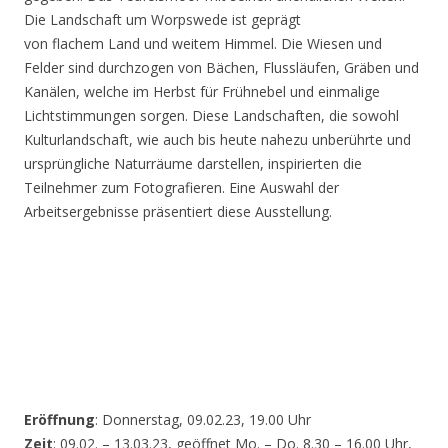
Die Landschaft um Worpswede ist geprägt
von flachem Land und weitem Himmel. Die Wiesen und
Felder sind durchzogen von Bächen, Flussläufen, Gräben und
Kanälen, welche im Herbst für Frühnebel und einmalige
Lichtstimmungen sorgen. Diese Landschaften, die sowohl
Kulturlandschaft, wie auch bis heute nahezu unberührte und
ursprüngliche Naturräume darstellen, inspirierten die
Teilnehmer zum Fotografieren. Eine Auswahl der
Arbeitsergebnisse präsentiert diese Ausstellung.
Eröffnung
: Donnerstag, 09.02.23, 19.00 Uhr
Zeit
: 09.02. – 13.03.23, geöffnet Mo. – Do. 8.30 – 16.00 Uhr,