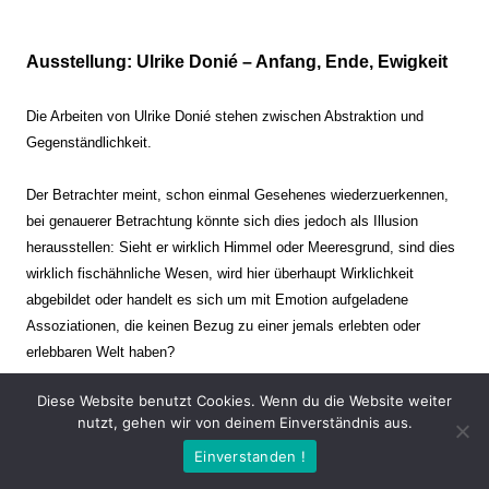
Ausstellung: Ulrike Donié – Anfang, Ende, Ewigkeit
Die Arbeiten von Ulrike Donié stehen zwischen Abstraktion und
Gegenständlichkeit.
Der Betrachter meint, schon einmal Gesehenes wiederzuerkennen,
bei genauerer Betrachtung könnte sich dies jedoch als Illusion
herausstellen: Sieht er wirklich Himmel oder Meeresgrund, sind dies
wirklich fischähnliche Wesen, wird hier überhaupt Wirklichkeit
abgebildet oder handelt es sich um mit Emotion aufgeladene
Assoziationen, die keinen Bezug zu einer jemals erlebten oder
erlebbaren Welt haben?
Diese Website benutzt Cookies. Wenn du die Website weiter
Verharren und Dynamik stehen sich dabei gegenüber. Zeit steht still
nutzt, gehen wir von deinem Einverständnis aus.
oder verrinnt im Nu. Es soll dabei eine Spannung, auch farblich, bis
Einverstanden !
zur Schmerzgrenze erzeugt werden. Die Arbeiten stellen ambivalente
Situationen dar. Kaum kann der Betrachter entscheiden, ob er hier