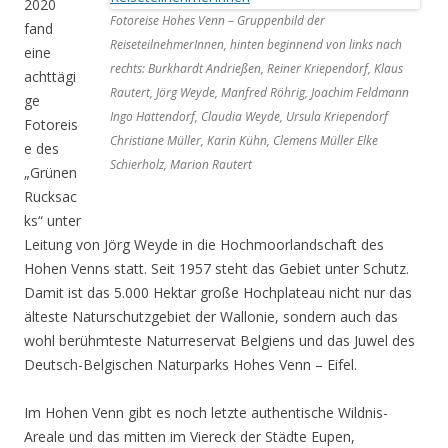
2020
Fotoreise Hohes Venn – Gruppenbild der
fand
ReiseteilnehmerInnen, hinten beginnend von links nach
eine
rechts: Burkhardt Andrießen, Reiner Kriependorf, Klaus
achttägi
Rautert, Jörg Weyde, Manfred Röhrig, Joachim Feldmann
ge
Ingo Hattendorf, Claudia Weyde, Ursula Kriependorf
Fotoreis
Christiane Müller, Karin Kühn, Clemens Müller Elke
e des
Schierholz, Marion Rautert
„Grünen
Rucksac
ks“ unter
Leitung von Jörg Weyde in die Hochmoorlandschaft des
Hohen Venns statt. Seit 1957 steht das Gebiet unter Schutz.
Damit ist das 5.000 Hektar große Hochplateau nicht nur das
älteste Naturschutzgebiet der Wallonie, sondern auch das
wohl berühmteste Naturreservat Belgiens und das Juwel des
Deutsch-Belgischen Naturparks Hohes Venn – Eifel.
Im Hohen Venn gibt es noch letzte authentische Wildnis-
Areale und das mitten im Viereck der Städte Eupen,