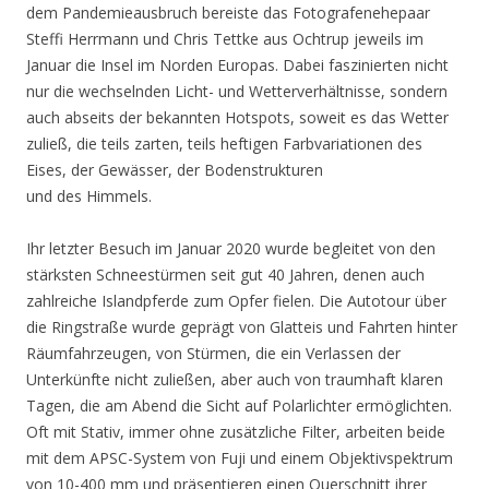
dem Pandemieausbruch bereiste das Fotografenehepaar
Steffi Herrmann und Chris Tettke aus Ochtrup jeweils im
Januar die Insel im Norden Europas. Dabei faszinierten nicht
nur die wechselnden Licht- und Wetterverhältnisse, sondern
auch abseits der bekannten Hotspots, soweit es das Wetter
zuließ, die teils zarten, teils heftigen Farbvariationen des
Eises, der Gewässer, der Bodenstrukturen
und des Himmels.
Ihr letzter Besuch im Januar 2020 wurde begleitet von den
stärksten Schneestürmen seit gut 40 Jahren, denen auch
zahlreiche Islandpferde zum Opfer fielen. Die Autotour über
die Ringstraße wurde geprägt von Glatteis und Fahrten hinter
Räumfahrzeugen, von Stürmen, die ein Verlassen der
Unterkünfte nicht zuließen, aber auch von traumhaft klaren
Tagen, die am Abend die Sicht auf Polarlichter ermöglichten.
Oft mit Stativ, immer ohne zusätzliche Filter, arbeiten beide
mit dem APSC-System von Fuji und einem Objektivspektrum
von 10-400 mm und präsentieren einen Querschnitt ihrer