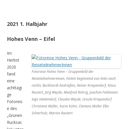
2021 1. Halbjahr
Hohes Venn – Eifel
Im
Herbst
2020
Fotoreise Hohes Venn – Gruppenbild der
fand
ReiseteilnehmerInnen, hinten beginnend von links nach
eine
rechts: Burkhardt Andrießen, Reiner Kriependorf, Klaus
achttägi
Rautert, Jörg Weyde, Manfred Röhrig, Joachim Feldmann
ge
Ingo Hattendorf, Claudia Weyde, Ursula Kriependorf
Fotoreis
Christiane Müller, Karin Kühn, Clemens Müller Elke
e des
Schierholz, Marion Rautert
„Grünen
Rucksac