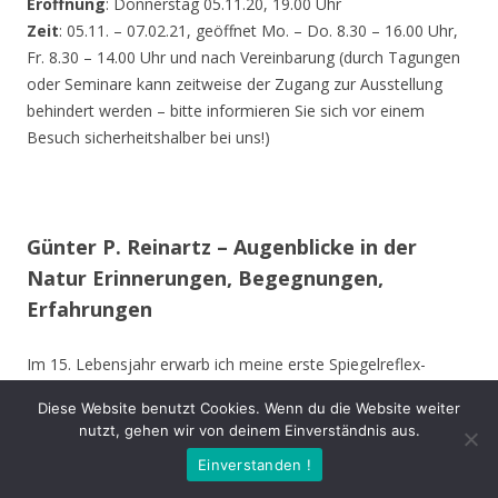
Eröffnung
: Donnerstag 05.11.20, 19.00 Uhr
Zeit
: 05.11. – 07.02.21, geöffnet Mo. – Do. 8.30 – 16.00 Uhr,
Fr. 8.30 – 14.00 Uhr und nach Vereinbarung (durch Tagungen
oder Seminare kann zeitweise der Zugang zur Ausstellung
behindert werden – bitte informieren Sie sich vor einem
Besuch sicherheitshalber bei uns!)
Günter P. Reinartz – Augenblicke in der
Natur Erinnerungen, Begegnungen,
Erfahrungen
Im 15. Lebensjahr erwarb ich meine erste Spiegelreflex-
Kamera. Auch während des Studiums und im späteren
Diese Website benutzt Cookies. Wenn du die Website weiter
Berufsleben begleitete mich meist eine Kamera.
nutzt, gehen wir von deinem Einverständnis aus.
Mit meiner Ausrüstung bewege ich mich vorwiegend im Raum
Einverstanden !
Nordrhein-Westfalen, bevorzugt im Kreis Unna, Hamm,
Münster und Soest. Ich besuche aber auch andere Gebiete in