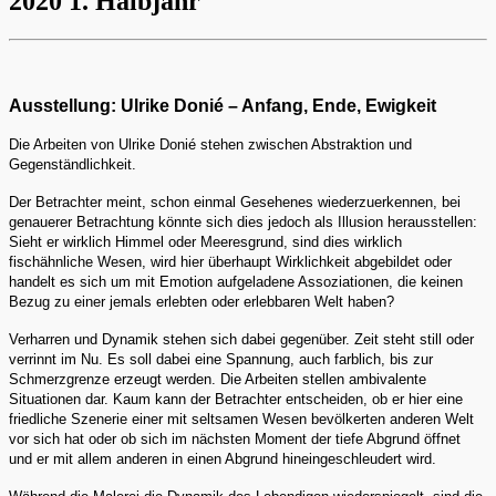
2020 1. Halbjahr
Ausstellung: Ulrike Donié – Anfang, Ende, Ewigkeit
Die Arbeiten von Ulrike Donié stehen zwischen Abstraktion und
Gegenständlichkeit.
Der Betrachter meint, schon einmal Gesehenes wiederzuerkennen, bei
genauerer Betrachtung könnte sich dies jedoch als Illusion herausstellen:
Sieht er wirklich Himmel oder Meeresgrund, sind dies wirklich
fischähnliche Wesen, wird hier überhaupt Wirklichkeit abgebildet oder
handelt es sich um mit Emotion aufgeladene Assoziationen, die keinen
Bezug zu einer jemals erlebten oder erlebbaren Welt haben?
Verharren und Dynamik stehen sich dabei gegenüber. Zeit steht still oder
verrinnt im Nu. Es soll dabei eine Spannung, auch farblich, bis zur
Schmerzgrenze erzeugt werden. Die Arbeiten stellen ambivalente
Situationen dar. Kaum kann der Betrachter entscheiden, ob er hier eine
friedliche Szenerie einer mit seltsamen Wesen bevölkerten anderen Welt
vor sich hat oder ob sich im nächsten Moment der tiefe Abgrund öffnet
und er mit allem anderen in einen Abgrund hineingeschleudert wird.