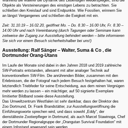
Während die Malerei die Dynamik des Lebendigen wiederspiegelt, sind die
Objekte als Versteinerungen des einstigen Lebens zu betrachten. Sie
schließen den Kreislauf und sind Endpunkte. Wie Fossilien, erinnern Sie
an längst Vergangenes und schließen die Ewigkeit mit ein.
Zeit: 31.10.19 – 16.02.20, geöffnet Mo. – Do. 8.30 – 16.00 Uhr, Fr. 8.30 –
14.00 Uhr und nach Vereinbarung (durch Tagungen oder Seminare kann
zeitweise der Zugang zur Ausstellung behindert werden – bitte informieren
Sie sich vor einem Besuch sicherheitshalber bei uns!)
Ausstellung: Ralf Sänger – Walter, Suma & Co , die
Dortmunder Orang-Utans
Im Laufe der Monate sind dabei in den Jahren 2018 und 2019 zahlreiche
SW-Portraits entstanden, allesamt mit alter analoger Technik auf
konventionellem SW-Film. Die anrührenden Bilder, zusammen mit den
Erlebnissen, die der Fotograf nach jedem Besuch festgehalten hat, waren
letztendlich Triebfeder für seine Entscheidung, aus dem reinen Vergnügen
mehr werden zu lassen – ein mächtiger, auf 50 signierte Exemplare
limitierter Bildband sowie diese Ausstellung.
Das Umweltzentrum Westfalen ist sehr dankbar, dass der Direktor des
Zoo Dortmund, Dr. Frank Brandstätter, zur Ausstellungseröffnung die
Einführungsworte sprechen wird, und dass sowohl „Eddy“, der
dienstälteste Zootierpfleger in Dortmund, als auch Marcel Stawinoga, Chef
der Dortmunder Regionalgruppe der „Orangutan Survival Foundation“ mit
einem Infostand anwesend sein werden.