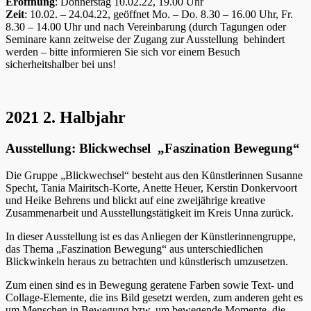
Eröffnung
: Donnerstag 10.02.22, 19.00 Uhr
Zeit
: 10.02. – 24.04.22, geöffnet Mo. – Do. 8.30 – 16.00 Uhr, Fr.
8.30 – 14.00 Uhr und nach Vereinbarung (durch Tagungen oder
Seminare kann zeitweise der Zugang zur Ausstellung behindert
werden – bitte informieren Sie sich vor einem Besuch
sicherheitshalber bei uns!
2021 2. Halbjahr
Ausstellung: Blickwechsel „Faszination Bewegung“
Die Gruppe „Blickwechsel“ besteht aus den Künstlerinnen Susanne
Specht, Tania Mairitsch-Korte, Anette Heuer, Kerstin Donkervoort
und Heike Behrens und blickt auf eine zweijährige kreative
Zusammenarbeit und Ausstellungstätigkeit im Kreis Unna zurück.
In dieser Ausstellung ist es das Anliegen der Künstlerinnengruppe,
das Thema „Faszination Bewegung“ aus unterschiedlichen
Blickwinkeln heraus zu betrachten und künstlerisch umzusetzen.
Zum einen sind es in Bewegung geratene Farben sowie Text- und
Collage-Elemente, die ins Bild gesetzt werden, zum anderen geht es
um Menschen in Bewegung bzw. um bewegende Momente, die