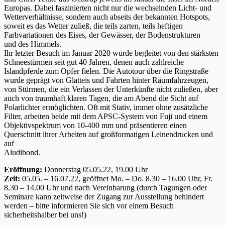
Europas. Dabei faszinierten nicht nur die wechselnden Licht- und
Wetterverhältnisse, sondern auch abseits der bekannten Hotspots,
soweit es das Wetter zuließ, die teils zarten, teils heftigen
Farbvariationen des Eises, der Gewässer, der Bodenstrukturen
und des Himmels.
Ihr letzter Besuch im Januar 2020 wurde begleitet von den stärksten
Schneestürmen seit gut 40 Jahren, denen auch zahlreiche
Islandpferde zum Opfer fielen. Die Autotour über die Ringstraße
wurde geprägt von Glatteis und Fahrten hinter Räumfahrzeugen,
von Stürmen, die ein Verlassen der Unterkünfte nicht zuließen, aber
auch von traumhaft klaren Tagen, die am Abend die Sicht auf
Polarlichter ermöglichten. Oft mit Stativ, immer ohne zusätzliche
Filter, arbeiten beide mit dem APSC-System von Fuji und einem
Objektivspektrum von 10-400 mm und präsentieren einen
Querschnitt ihrer Arbeiten auf großformatigen Leinendrucken und
auf
Aludibond.
Eröffnung:
Donnerstag 05.05.22, 19.00 Uhr
Zeit:
05.05. – 16.07.22, geöffnet Mo. – Do. 8.30 – 16.00 Uhr, Fr.
8.30 – 14.00 Uhr und nach Vereinbarung (durch Tagungen oder
Seminare kann zeitweise der Zugang zur Ausstellung behindert
werden – bitte informieren Sie sich vor einem Besuch
sicherheitshalber bei uns!)