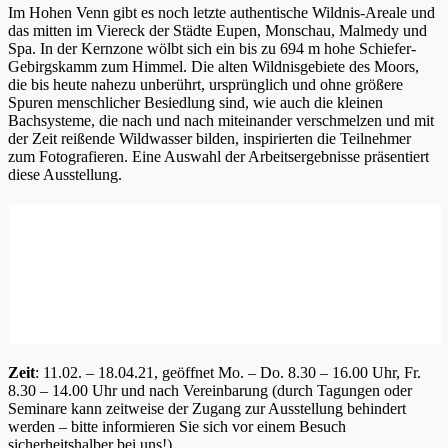
Im Hohen Venn gibt es noch letzte authentische Wildnis-Areale und
das mitten im Viereck der Städte Eupen, Monschau, Malmedy und
Spa. In der Kernzone wölbt sich ein bis zu 694 m hohe Schiefer-
Gebirgskamm zum Himmel. Die alten Wildnisgebiete des Moors,
die bis heute nahezu unberührt, ursprünglich und ohne größere
Spuren menschlicher Besiedlung sind, wie auch die kleinen
Bachsysteme, die nach und nach miteinander verschmelzen und mit
der Zeit reißende Wildwasser bilden, inspirierten die Teilnehmer
zum Fotografieren. Eine Auswahl der Arbeitsergebnisse präsentiert
diese Ausstellung.
Zeit
: 11.02. – 18.04.21, geöffnet Mo. – Do. 8.30 – 16.00 Uhr, Fr.
8.30 – 14.00 Uhr und nach Vereinbarung (durch Tagungen oder
Seminare kann zeitweise der Zugang zur Ausstellung behindert
werden – bitte informieren Sie sich vor einem Besuch
sicherheitshalber bei uns!)