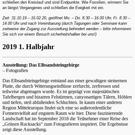
schließen den Kreislauf und sind Endpunkte. Wie Fossilien, erinnern Sie
an längst Vergangenes und schließen die Ewigkeit mit ein.
Zeit: 31.10.19 – 16.02.20, geöffnet Mo. – Do. 8.30 – 16.00 Uhr, Fr. 8.30 –
14.00 Uhr und nach Vereinbarung (durch Tagungen oder Seminare kann
zeitweise der Zugang zur Ausstellung behindert werden – bitte informieren
Sie sich vor einem Besuch sicherheitshalber bei uns!)
2019 1. Halbjahr
Ausstellung: Das Elbsandsteingebirge
– Fotografien
Das Elbsandsteingebirge entstand aus einer gewaltigen steinernen
Platte, die durch Witterungseinflüsse zerfurcht, zerfressen und
teilweise abgetragen wurde. Es ist geprägt von majestätischen
Tafelbergen und bizarren Felstürmen, canyonartigen Tälern, Höhlen
und tiefen, steil abfallenden Schluchten. In kaum einer anderen
Region Mitteleuropas findet sich eine so außerordentliche
Formenvielfalt auf engstem Raum wie hier. Diese faszinierende
Landschaft hat im September 2018 die Teilnehmer einer Reise des
„Grünen Rucksacks“ zum Fotografieren inspiriert. Die Ergebnisse
zeigt diese Ausstellung.