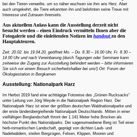
bei den Tieren verweilte, um so näher wuchsen sie ihm ans Herz. Aber
auch umgekehrt, die Tiere erkannten ihn und belohnten seine Treue mit
Interesse und Zutrauen ihrerseits.
Aus aktuellem Anlass kann die Ausstellung derzeit nicht
besucht werden – einen Eindruck vermitteln Ihnen aber die
Fotogalerie und die einleitenden Notizen im
handout
zu den
Hauptakteuren.
Zeit: 20.02. bis 19.04.20, geöffnet Mo. – Do. 8.30 – 16.00 Uhr, Fr. 8.30 –
14.00 Uhr und nach Vereinbarung (durch Tagungen oder Seminare kann
zeitweise der Zugang zur Ausstellung behindert werden – bitte informieren
Sie sich vor einem Besuch sicherheitshalber bei uns!) Ort: Forum der
Ökologiestation in Bergkamen
Ausstellung: Nationalpark Harz
Im Herbst 2019 fand eine achttägige Fotoreise des „Grünen Rucksacks“
unter Leitung von Jörg Weyde in die Nationalpark Region Harz. Der
Nationalpark Harz ist einer der größten deutschen Waldnationalparke und
der erste länderübergreifende Nationalpark Deutschlands. Mitten in einer
vielfältigen Berglandschaft thront der 1.141 Meter hohe Brocken als
höchster Punkt des Nationalparks. Der sagenumwobene Berg ist Teil einer
herb-romantischen Landschaft, geprägt von dichten Laub- und
Nadelwäldern, steilen Bergzügen, Felsen, Klippen, Mooren und