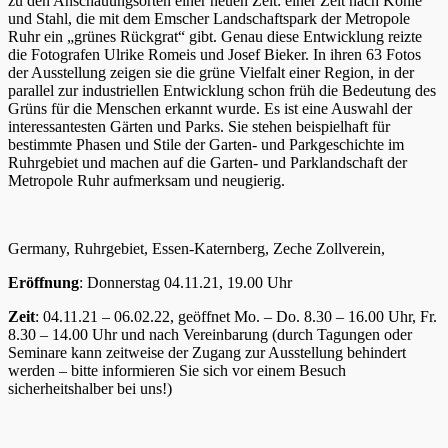
zu den Anschauungsorten einer neuen Zeit: einer Zeit nach Kohle
und Stahl, die mit dem Emscher Landschaftspark der Metropole
Ruhr ein „grünes Rückgrat“ gibt. Genau diese Entwicklung reizte
die Fotografen Ulrike Romeis und Josef Bieker. In ihren 63 Fotos
der Ausstellung zeigen sie die grüne Vielfalt einer Region, in der
parallel zur industriellen Entwicklung schon früh die Bedeutung des
Grüns für die Menschen erkannt wurde. Es ist eine Auswahl der
interessantesten Gärten und Parks. Sie stehen beispielhaft für
bestimmte Phasen und Stile der Garten- und Parkgeschichte im
Ruhrgebiet und machen auf die Garten- und Parklandschaft der
Metropole Ruhr aufmerksam und neugierig.
Germany, Ruhrgebiet, Essen-Katernberg, Zeche Zollverein,
Eröffnung
: Donnerstag 04.11.21, 19.00 Uhr
Zeit
: 04.11.21 – 06.02.22, geöffnet Mo. – Do. 8.30 – 16.00 Uhr, Fr.
8.30 – 14.00 Uhr und nach Vereinbarung (durch Tagungen oder
Seminare kann zeitweise der Zugang zur Ausstellung behindert
werden – bitte informieren Sie sich vor einem Besuch
sicherheitshalber bei uns!)