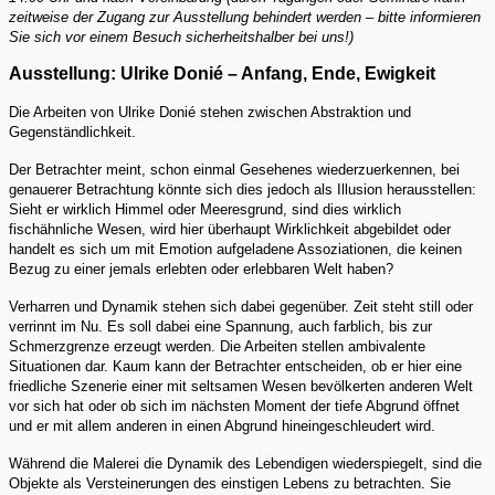
zeitweise der Zugang zur Ausstellung behindert werden – bitte informieren
Sie sich vor einem Besuch sicherheitshalber bei uns!)
Ausstellung: Ulrike Donié – Anfang, Ende, Ewigkeit
Die Arbeiten von Ulrike Donié stehen zwischen Abstraktion und
Gegenständlichkeit.
Der Betrachter meint, schon einmal Gesehenes wiederzuerkennen, bei
genauerer Betrachtung könnte sich dies jedoch als Illusion herausstellen:
Sieht er wirklich Himmel oder Meeresgrund, sind dies wirklich
fischähnliche Wesen, wird hier überhaupt Wirklichkeit abgebildet oder
handelt es sich um mit Emotion aufgeladene Assoziationen, die keinen
Bezug zu einer jemals erlebten oder erlebbaren Welt haben?
Verharren und Dynamik stehen sich dabei gegenüber. Zeit steht still oder
verrinnt im Nu. Es soll dabei eine Spannung, auch farblich, bis zur
Schmerzgrenze erzeugt werden. Die Arbeiten stellen ambivalente
Situationen dar. Kaum kann der Betrachter entscheiden, ob er hier eine
friedliche Szenerie einer mit seltsamen Wesen bevölkerten anderen Welt
vor sich hat oder ob sich im nächsten Moment der tiefe Abgrund öffnet
und er mit allem anderen in einen Abgrund hineingeschleudert wird.
Während die Malerei die Dynamik des Lebendigen wiederspiegelt, sind die
Objekte als Versteinerungen des einstigen Lebens zu betrachten. Sie