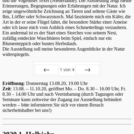
und die Vogelinsel Texel (Niederlande). Die Ausstellung zeigt meine
Erinnerungen, Begegnungen oder Erfahrungen mit der Natur. Ich
zeige ungewöhnliche Zeichnung an Tieren und seltene Gäste wie
Ibis, Löffler oder Schwarzstorch. Mal faszinierte mich ein Käfer, die
Art in der er seine Flügel faltet, die besondere Stärke einer Ameise
oder ich lasse mich vom Anblick eines Schmetterlings verzaubern.
Ein andermal ist es der Start eines Storches von seinem Nest,
zufällig entdeckte Waschbären beim Spiel, einfach nur ein
Blumenteppich oder buntes Herbstlaub.
Die Ausstellung soll meine besonderen Augenblicke in der Natur
widerspiegeln.
1
von
4
Zurück
Vor
Eröffnung
: Donnerstag 13.08.20, 19.00 Uhr
Zeit
: 13.08. – 11.10.20, geöffnet Mo. – Do. 8.30 – 16.00 Uhr, Fr.
8.30 – 14.00 Uhr und nach Vereinbarung (durch Tagungen oder
Seminare kann zeitweise der Zugang zur Ausstellung behindert
werden – bitte informieren Sie sich vor einem Besuch
sicherheitshalber bei uns!)