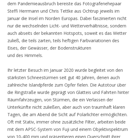
dem Pandemieausbruch bereiste das Fotografenehepaar
Steffi Herrmann und Chris Tettke aus Ochtrup jeweils im
Januar die Insel im Norden Europas. Dabei faszinierten nicht
nur die wechselnden Licht- und Wetterverhältnisse, sondern
auch abseits der bekannten Hotspots, soweit es das Wetter
zuließ, die teils zarten, teils heftigen Farbvariationen des
Eises, der Gewässer, der Bodenstrukturen
und des Himmels.
Ihr letzter Besuch im Januar 2020 wurde begleitet von den
stärksten Schneestürmen seit gut 40 Jahren, denen auch
zahlreiche Islandpferde zum Opfer fielen. Die Autotour über
die Ringstraße wurde geprägt von Glatteis und Fahrten hinter
Räumfahrzeugen, von Stürmen, die ein Verlassen der
Unterkünfte nicht zuließen, aber auch von traumhaft klaren
Tagen, die am Abend die Sicht auf Polarlichter ermöglichten.
Oft mit Stativ, immer ohne zusätzliche Filter, arbeiten beide
mit dem APSC-System von Fuji und einem Objektivspektrum
von 10-400 mm und präsentieren einen Querschnitt ihrer