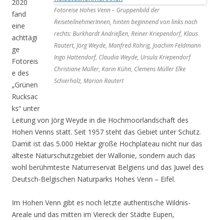
2020
Fotoreise Hohes Venn – Gruppenbild der
fand
ReiseteilnehmerInnen, hinten beginnend von links nach
eine
rechts: Burkhardt Andrießen, Reiner Kriependorf, Klaus
achttägi
Rautert, Jörg Weyde, Manfred Röhrig, Joachim Feldmann
ge
Ingo Hattendorf, Claudia Weyde, Ursula Kriependorf
Fotoreis
Christiane Müller, Karin Kühn, Clemens Müller Elke
e des
Schierholz, Marion Rautert
„Grünen
Rucksac
ks“ unter
Leitung von Jörg Weyde in die Hochmoorlandschaft des
Hohen Venns statt. Seit 1957 steht das Gebiet unter Schutz.
Damit ist das 5.000 Hektar große Hochplateau nicht nur das
älteste Naturschutzgebiet der Wallonie, sondern auch das
wohl berühmteste Naturreservat Belgiens und das Juwel des
Deutsch-Belgischen Naturparks Hohes Venn – Eifel.
Im Hohen Venn gibt es noch letzte authentische Wildnis-
Areale und das mitten im Viereck der Städte Eupen,