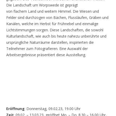
Die Landschaft um Worpswede ist geprägt
von flachem Land und weitem Himmel. Die Wiesen und
Felder sind durchzogen von Bächen, Flussläufen, Gräben und
Kanälen, welche im Herbst für Frühnebel und einmalige
Lichtstimmungen sorgen. Diese Landschaften, die sowohl
Kulturlandschaft, wie auch bis heute nahezu unberührte und
ursprüngliche Naturräume darstellen, inspirierten die
Teilnehmer zum Fotografieren. Eine Auswahl der
Arbeitsergebnisse präsentiert diese Ausstellung.
Eröffnung
: Donnerstag, 09.02.23, 19.00 Uhr
Zeit
: 09.02. – 13.03.23, geöffnet Mo. – Do. 8.30 – 16.00 Uhr,