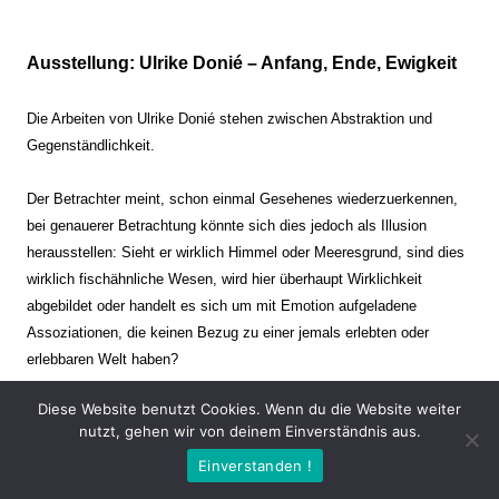
Ausstellung: Ulrike Donié – Anfang, Ende, Ewigkeit
Die Arbeiten von Ulrike Donié stehen zwischen Abstraktion und
Gegenständlichkeit.
Der Betrachter meint, schon einmal Gesehenes wiederzuerkennen,
bei genauerer Betrachtung könnte sich dies jedoch als Illusion
herausstellen: Sieht er wirklich Himmel oder Meeresgrund, sind dies
wirklich fischähnliche Wesen, wird hier überhaupt Wirklichkeit
abgebildet oder handelt es sich um mit Emotion aufgeladene
Assoziationen, die keinen Bezug zu einer jemals erlebten oder
erlebbaren Welt haben?
Diese Website benutzt Cookies. Wenn du die Website weiter
Verharren und Dynamik stehen sich dabei gegenüber. Zeit steht still
nutzt, gehen wir von deinem Einverständnis aus.
oder verrinnt im Nu. Es soll dabei eine Spannung, auch farblich, bis
Einverstanden !
zur Schmerzgrenze erzeugt werden. Die Arbeiten stellen ambivalente
Situationen dar. Kaum kann der Betrachter entscheiden, ob er hier