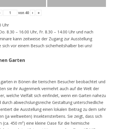
‹
von
40
›
»
0 Uhr
 Do. 8.30 – 16.00 Uhr, Fr. 8.30 – 14.00 Uhr und nach
inare kann zeitweise der Zugang zur Ausstellung
e sich vor einem Besuch sicherheitshalber bei uns!
chen Garten
sgarten in Bönen die tierischen Besucher beobachtet und
teten sie ihr Augenmerk vermehrt auch auf die Welt der
r, welche Vielfalt sich einfindet, wenn ein Garten nahezu
d durch abwechslungsreiche Gestaltung unterschiedliche
ntiert die Ausstellung einen lokalen Beitrag zu dem sehr
 (ja weltweiten) Insektensterbens. Sie zeigt, dass sich
n (ca. 450 m²) eine kleine Oase für die heimische