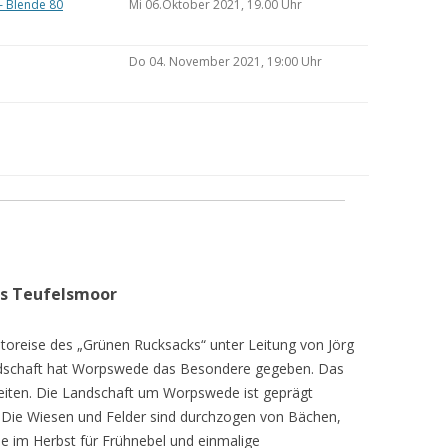
– Blende 80
Mi 06.Oktober 2021, 19.00 Uhr
Do 04. November 2021, 19:00 Uhr
as Teufelsmoor
toreise des „Grünen Rucksacks“ unter Leitung von Jörg
dschaft hat Worpswede das Besondere gegeben. Das
eiten. Die Landschaft um Worpswede ist geprägt
Die Wiesen und Felder sind durchzogen von Bächen,
e im Herbst für Frühnebel und einmalige