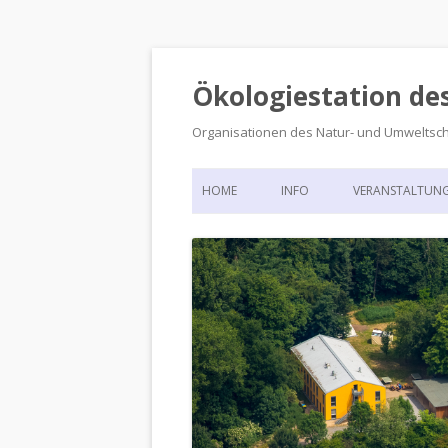
Ökologiestation de
Organisationen des Natur- und Umweltsc
HOME
INFO
VERANSTALTUN
ORGANISATIONSSTRUKTUR
VERANSTALTUN
DIE ÖKOLOGIESTATION – FAS
900 JAHRE VORGESCHICHTE