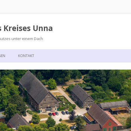
s Kreises Unna
hutzes unter einem Dach
Zum
Inhalt
GEN
KONTAKT
springen
GSKALENDER
ANFAHRT
T