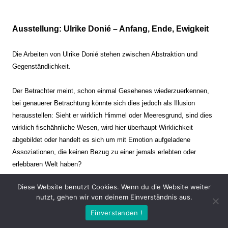
Ausstellung: Ulrike Donié – Anfang, Ende, Ewigkeit
Die Arbeiten von Ulrike Donié stehen zwischen Abstraktion und
Gegenständlichkeit.
Der Betrachter meint, schon einmal Gesehenes wiederzuerkennen,
bei genauerer Betrachtung könnte sich dies jedoch als Illusion
herausstellen: Sieht er wirklich Himmel oder Meeresgrund, sind dies
wirklich fischähnliche Wesen, wird hier überhaupt Wirklichkeit
abgebildet oder handelt es sich um mit Emotion aufgeladene
Assoziationen, die keinen Bezug zu einer jemals erlebten oder
erlebbaren Welt haben?
Diese Website benutzt Cookies. Wenn du die Website weiter
Verharren und Dynamik stehen sich dabei gegenüber. Zeit steht still
nutzt, gehen wir von deinem Einverständnis aus.
oder verrinnt im Nu. Es soll dabei eine Spannung, auch farblich, bis
Einverstanden !
zur Schmerzgrenze erzeugt werden. Die Arbeiten stellen ambivalente
Situationen dar. Kaum kann der Betrachter entscheiden, ob er hier