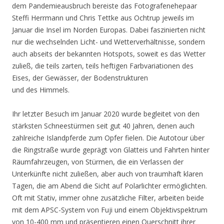
dem Pandemieausbruch bereiste das Fotografenehepaar
Steffi Herrmann und Chris Tettke aus Ochtrup jeweils im
Januar die Insel im Norden Europas. Dabei faszinierten nicht
nur die wechselnden Licht- und Wetterverhältnisse, sondern
auch abseits der bekannten Hotspots, soweit es das Wetter
zuließ, die teils zarten, teils heftigen Farbvariationen des
Eises, der Gewässer, der Bodenstrukturen
und des Himmels.
Ihr letzter Besuch im Januar 2020 wurde begleitet von den
stärksten Schneestürmen seit gut 40 Jahren, denen auch
zahlreiche Islandpferde zum Opfer fielen. Die Autotour über
die Ringstraße wurde geprägt von Glatteis und Fahrten hinter
Räumfahrzeugen, von Stürmen, die ein Verlassen der
Unterkünfte nicht zuließen, aber auch von traumhaft klaren
Tagen, die am Abend die Sicht auf Polarlichter ermöglichten.
Oft mit Stativ, immer ohne zusätzliche Filter, arbeiten beide
mit dem APSC-System von Fuji und einem Objektivspektrum
von 10-400 mm und präsentieren einen Querschnitt ihrer