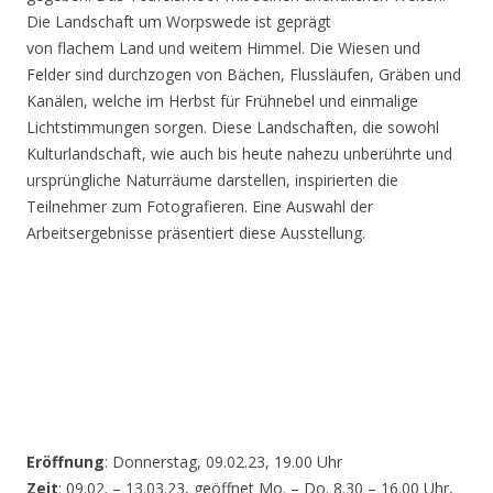
Die Landschaft um Worpswede ist geprägt
von flachem Land und weitem Himmel. Die Wiesen und
Felder sind durchzogen von Bächen, Flussläufen, Gräben und
Kanälen, welche im Herbst für Frühnebel und einmalige
Lichtstimmungen sorgen. Diese Landschaften, die sowohl
Kulturlandschaft, wie auch bis heute nahezu unberührte und
ursprüngliche Naturräume darstellen, inspirierten die
Teilnehmer zum Fotografieren. Eine Auswahl der
Arbeitsergebnisse präsentiert diese Ausstellung.
Eröffnung
: Donnerstag, 09.02.23, 19.00 Uhr
Zeit
: 09.02. – 13.03.23, geöffnet Mo. – Do. 8.30 – 16.00 Uhr,