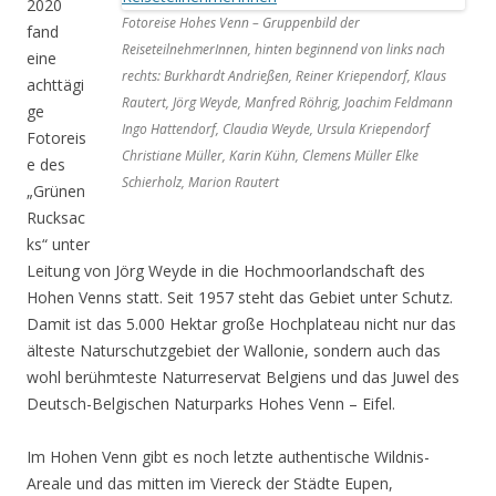
2020
Fotoreise Hohes Venn – Gruppenbild der
fand
ReiseteilnehmerInnen, hinten beginnend von links nach
eine
rechts: Burkhardt Andrießen, Reiner Kriependorf, Klaus
achttägi
Rautert, Jörg Weyde, Manfred Röhrig, Joachim Feldmann
ge
Ingo Hattendorf, Claudia Weyde, Ursula Kriependorf
Fotoreis
Christiane Müller, Karin Kühn, Clemens Müller Elke
e des
Schierholz, Marion Rautert
„Grünen
Rucksac
ks“ unter
Leitung von Jörg Weyde in die Hochmoorlandschaft des
Hohen Venns statt. Seit 1957 steht das Gebiet unter Schutz.
Damit ist das 5.000 Hektar große Hochplateau nicht nur das
älteste Naturschutzgebiet der Wallonie, sondern auch das
wohl berühmteste Naturreservat Belgiens und das Juwel des
Deutsch-Belgischen Naturparks Hohes Venn – Eifel.
Im Hohen Venn gibt es noch letzte authentische Wildnis-
Areale und das mitten im Viereck der Städte Eupen,