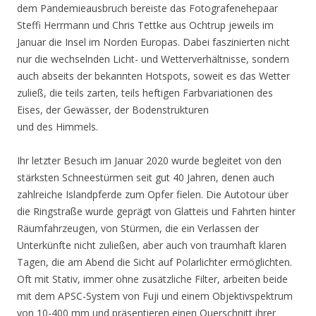
dem Pandemieausbruch bereiste das Fotografenehepaar
Steffi Herrmann und Chris Tettke aus Ochtrup jeweils im
Januar die Insel im Norden Europas. Dabei faszinierten nicht
nur die wechselnden Licht- und Wetterverhältnisse, sondern
auch abseits der bekannten Hotspots, soweit es das Wetter
zuließ, die teils zarten, teils heftigen Farbvariationen des
Eises, der Gewässer, der Bodenstrukturen
und des Himmels.
Ihr letzter Besuch im Januar 2020 wurde begleitet von den
stärksten Schneestürmen seit gut 40 Jahren, denen auch
zahlreiche Islandpferde zum Opfer fielen. Die Autotour über
die Ringstraße wurde geprägt von Glatteis und Fahrten hinter
Räumfahrzeugen, von Stürmen, die ein Verlassen der
Unterkünfte nicht zuließen, aber auch von traumhaft klaren
Tagen, die am Abend die Sicht auf Polarlichter ermöglichten.
Oft mit Stativ, immer ohne zusätzliche Filter, arbeiten beide
mit dem APSC-System von Fuji und einem Objektivspektrum
von 10-400 mm und präsentieren einen Querschnitt ihrer