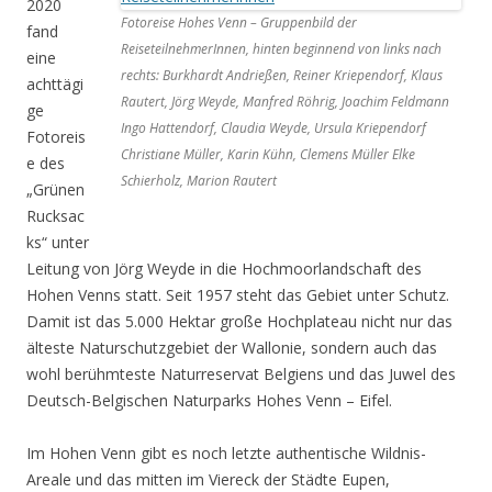
2020
Fotoreise Hohes Venn – Gruppenbild der
fand
ReiseteilnehmerInnen, hinten beginnend von links nach
eine
rechts: Burkhardt Andrießen, Reiner Kriependorf, Klaus
achttägi
Rautert, Jörg Weyde, Manfred Röhrig, Joachim Feldmann
ge
Ingo Hattendorf, Claudia Weyde, Ursula Kriependorf
Fotoreis
Christiane Müller, Karin Kühn, Clemens Müller Elke
e des
Schierholz, Marion Rautert
„Grünen
Rucksac
ks“ unter
Leitung von Jörg Weyde in die Hochmoorlandschaft des
Hohen Venns statt. Seit 1957 steht das Gebiet unter Schutz.
Damit ist das 5.000 Hektar große Hochplateau nicht nur das
älteste Naturschutzgebiet der Wallonie, sondern auch das
wohl berühmteste Naturreservat Belgiens und das Juwel des
Deutsch-Belgischen Naturparks Hohes Venn – Eifel.
Im Hohen Venn gibt es noch letzte authentische Wildnis-
Areale und das mitten im Viereck der Städte Eupen,