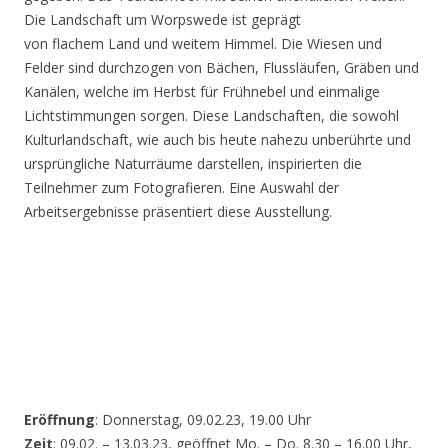
Die Landschaft um Worpswede ist geprägt
von flachem Land und weitem Himmel. Die Wiesen und
Felder sind durchzogen von Bächen, Flussläufen, Gräben und
Kanälen, welche im Herbst für Frühnebel und einmalige
Lichtstimmungen sorgen. Diese Landschaften, die sowohl
Kulturlandschaft, wie auch bis heute nahezu unberührte und
ursprüngliche Naturräume darstellen, inspirierten die
Teilnehmer zum Fotografieren. Eine Auswahl der
Arbeitsergebnisse präsentiert diese Ausstellung.
Eröffnung
: Donnerstag, 09.02.23, 19.00 Uhr
Zeit
: 09.02. – 13.03.23, geöffnet Mo. – Do. 8.30 – 16.00 Uhr,