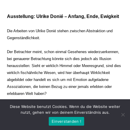
Ausstellung: Ulrike Donié – Anfang, Ende, Ewigkeit
Die Arbeiten von Ulrike Donié stehen zwischen Abstraktion und
Gegenständlichkeit.
Der Betrachter meint, schon einmal Gesehenes wiederzuerkennen,
bei genauerer Betrachtung könnte sich dies jedoch als Illusion
herausstellen: Sieht er wirklich Himmel oder Meeresgrund, sind dies
wirklich fischähnliche Wesen, wird hier überhaupt Wirklichkeit
abgebildet oder handelt es sich um mit Emotion aufgeladene
Assoziationen, die keinen Bezug zu einer jemals erlebten oder
erlebbaren Welt haben?
Diese Website benutzt Cookies. Wenn du die Website weiter
Verharren und Dynamik stehen sich dabei gegenüber. Zeit steht still
nutzt, gehen wir von deinem Einverständnis aus.
oder verrinnt im Nu. Es soll dabei eine Spannung, auch farblich, bis
Einverstanden !
zur Schmerzgrenze erzeugt werden. Die Arbeiten stellen ambivalente
Situationen dar. Kaum kann der Betrachter entscheiden, ob er hier