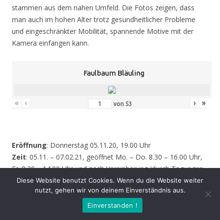
stammen aus dem nahen Umfeld. Die Fotos zeigen, dass
man auch im hohen Alter trotz gesundheitlicher Probleme
und eingeschränkter Mobilität, spannende Motive mit der
Kamera einfangen kann.
Faulbaum Bläuling
«
‹
›
»
von
53
Eröffnung
: Donnerstag 05.11.20, 19.00 Uhr
Zeit
: 05.11. – 07.02.21, geöffnet Mo. – Do. 8.30 – 16.00 Uhr,
Fr. 8.30 – 14.00 Uhr und nach Vereinbarung (durch Tagungen
oder Seminare kann zeitweise der Zugang zur Ausstellung
Diese Website benutzt Cookies. Wenn du die Website weiter
nutzt, gehen wir von deinem Einverständnis aus.
behindert werden – bitte informieren Sie sich vor einem
Besuch sicherheitshalber bei uns!)
Einverstanden !