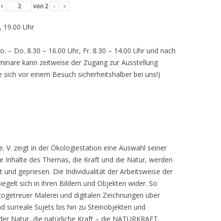
‹
von
2
›
»
, 19.00 Uhr
o. – Do. 8.30 – 16.00 Uhr, Fr. 8.30 – 14.00 Uhr und nach
inare kann zeitweise der Zugang zur Ausstellung
e sich vor einem Besuch sicherheitshalber bei uns!)
 V. zeigt in der Ökologiestation eine Auswahl seiner
nhalte des Themas, die Kraft und die Natur, werden
lt und gepriesen. Die Individualität der Arbeitsweise der
egelt sich in ihren Bildern und Objekten wider. So
otogetreuer Malerei und digitalen Zeichnungen über
d surreale Sujets bis hin zu Steinobjekten und
 der Natur, die natürliche Kraft – die NATURKRAFT.