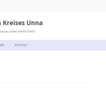
s Kreises Unna
hutzes unter einem Dach
Zum
Inhalt
GEN
KONTAKT
springen
GSKALENDER
ANFAHRT
T