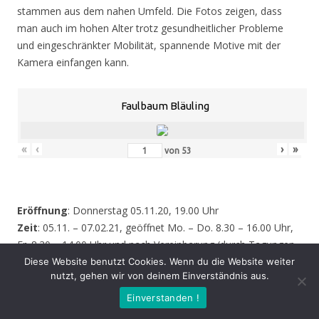
stammen aus dem nahen Umfeld. Die Fotos zeigen, dass
man auch im hohen Alter trotz gesundheitlicher Probleme
und eingeschränkter Mobilität, spannende Motive mit der
Kamera einfangen kann.
Faulbaum Bläuling
«
‹
›
»
von
53
Eröffnung
: Donnerstag 05.11.20, 19.00 Uhr
Zeit
: 05.11. – 07.02.21, geöffnet Mo. – Do. 8.30 – 16.00 Uhr,
Fr. 8.30 – 14.00 Uhr und nach Vereinbarung (durch Tagungen
oder Seminare kann zeitweise der Zugang zur Ausstellung
Diese Website benutzt Cookies. Wenn du die Website weiter
nutzt, gehen wir von deinem Einverständnis aus.
behindert werden – bitte informieren Sie sich vor einem
Besuch sicherheitshalber bei uns!)
Einverstanden !