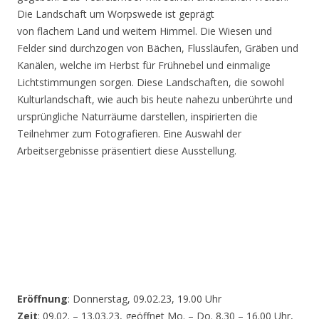
Die Landschaft um Worpswede ist geprägt
von flachem Land und weitem Himmel. Die Wiesen und
Felder sind durchzogen von Bächen, Flussläufen, Gräben und
Kanälen, welche im Herbst für Frühnebel und einmalige
Lichtstimmungen sorgen. Diese Landschaften, die sowohl
Kulturlandschaft, wie auch bis heute nahezu unberührte und
ursprüngliche Naturräume darstellen, inspirierten die
Teilnehmer zum Fotografieren. Eine Auswahl der
Arbeitsergebnisse präsentiert diese Ausstellung.
Eröffnung
: Donnerstag, 09.02.23, 19.00 Uhr
Zeit
: 09.02. – 13.03.23, geöffnet Mo. – Do. 8.30 – 16.00 Uhr,