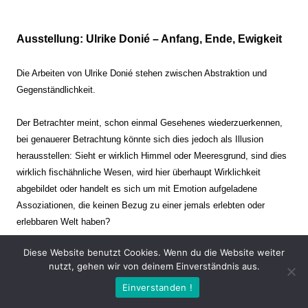
Ausstellung: Ulrike Donié – Anfang, Ende, Ewigkeit
Die Arbeiten von Ulrike Donié stehen zwischen Abstraktion und
Gegenständlichkeit.
Der Betrachter meint, schon einmal Gesehenes wiederzuerkennen,
bei genauerer Betrachtung könnte sich dies jedoch als Illusion
herausstellen: Sieht er wirklich Himmel oder Meeresgrund, sind dies
wirklich fischähnliche Wesen, wird hier überhaupt Wirklichkeit
abgebildet oder handelt es sich um mit Emotion aufgeladene
Assoziationen, die keinen Bezug zu einer jemals erlebten oder
erlebbaren Welt haben?
Diese Website benutzt Cookies. Wenn du die Website weiter
Verharren und Dynamik stehen sich dabei gegenüber. Zeit steht still
nutzt, gehen wir von deinem Einverständnis aus.
oder verrinnt im Nu. Es soll dabei eine Spannung, auch farblich, bis
Einverstanden !
zur Schmerzgrenze erzeugt werden. Die Arbeiten stellen ambivalente
Situationen dar. Kaum kann der Betrachter entscheiden, ob er hier