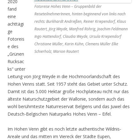
2020
Fotoreise Hohes Venn – Gruppenbild der
fand
ReiseteilnehmerInnen, hinten beginnend von links nach
eine
rechts: Burkhardt Andrießen, Reiner Kriependorf, Klaus
achttägi
Rautert, Jörg Weyde, Manfred Röhrig, Joachim Feldmann
ge
Ingo Hattendorf, Claudia Weyde, Ursula Kriependorf
Fotoreis
Christiane Müller, Karin Kühn, Clemens Müller Elke
e des
Schierholz, Marion Rautert
„Grünen
Rucksac
ks“ unter
Leitung von Jörg Weyde in die Hochmoorlandschaft des
Hohen Venns statt. Seit 1957 steht das Gebiet unter Schutz.
Damit ist das 5.000 Hektar große Hochplateau nicht nur das
älteste Naturschutzgebiet der Wallonie, sondern auch das
wohl berühmteste Naturreservat Belgiens und das Juwel des
Deutsch-Belgischen Naturparks Hohes Venn – Eifel.
Im Hohen Venn gibt es noch letzte authentische Wildnis-
Areale und das mitten im Viereck der Städte Eupen,