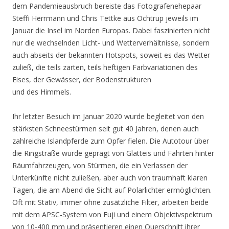
dem Pandemieausbruch bereiste das Fotografenehepaar
Steffi Herrmann und Chris Tettke aus Ochtrup jeweils im
Januar die Insel im Norden Europas. Dabei faszinierten nicht
nur die wechselnden Licht- und Wetterverhältnisse, sondern
auch abseits der bekannten Hotspots, soweit es das Wetter
zuließ, die teils zarten, teils heftigen Farbvariationen des
Eises, der Gewässer, der Bodenstrukturen
und des Himmels.
Ihr letzter Besuch im Januar 2020 wurde begleitet von den
stärksten Schneestürmen seit gut 40 Jahren, denen auch
zahlreiche Islandpferde zum Opfer fielen. Die Autotour über
die Ringstraße wurde geprägt von Glatteis und Fahrten hinter
Räumfahrzeugen, von Stürmen, die ein Verlassen der
Unterkünfte nicht zuließen, aber auch von traumhaft klaren
Tagen, die am Abend die Sicht auf Polarlichter ermöglichten.
Oft mit Stativ, immer ohne zusätzliche Filter, arbeiten beide
mit dem APSC-System von Fuji und einem Objektivspektrum
von 10-400 mm und präsentieren einen Querschnitt ihrer