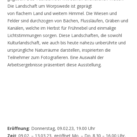
Die Landschaft um Worpswede ist geprägt
von flachem Land und weitem Himmel. Die Wiesen und
Felder sind durchzogen von Bächen, Flussläufen, Gräben und
Kanälen, welche im Herbst für Frühnebel und einmalige
Lichtstimmungen sorgen. Diese Landschaften, die sowohl
Kulturlandschaft, wie auch bis heute nahezu unberührte und
ursprüngliche Naturräume darstellen, inspirierten die
Teilnehmer zum Fotografieren. Eine Auswahl der
Arbeitsergebnisse präsentiert diese Ausstellung.
Eröffnung
: Donnerstag, 09.02.23, 19.00 Uhr
Zeit
: 09.02. – 13.03.23, geöffnet Mo. – Do. 8.30 – 16.00 Uhr,