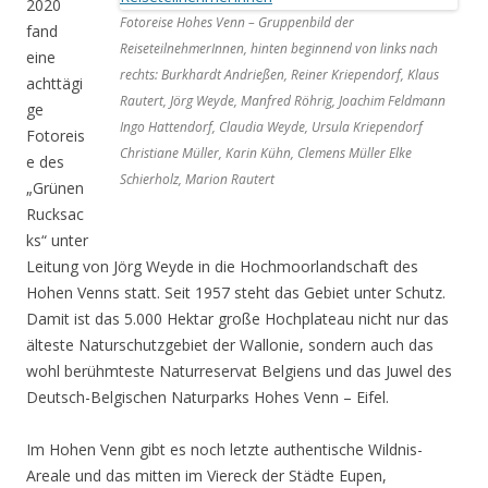
2020
Fotoreise Hohes Venn – Gruppenbild der
fand
ReiseteilnehmerInnen, hinten beginnend von links nach
eine
rechts: Burkhardt Andrießen, Reiner Kriependorf, Klaus
achttägi
Rautert, Jörg Weyde, Manfred Röhrig, Joachim Feldmann
ge
Ingo Hattendorf, Claudia Weyde, Ursula Kriependorf
Fotoreis
Christiane Müller, Karin Kühn, Clemens Müller Elke
e des
Schierholz, Marion Rautert
„Grünen
Rucksac
ks“ unter
Leitung von Jörg Weyde in die Hochmoorlandschaft des
Hohen Venns statt. Seit 1957 steht das Gebiet unter Schutz.
Damit ist das 5.000 Hektar große Hochplateau nicht nur das
älteste Naturschutzgebiet der Wallonie, sondern auch das
wohl berühmteste Naturreservat Belgiens und das Juwel des
Deutsch-Belgischen Naturparks Hohes Venn – Eifel.
Im Hohen Venn gibt es noch letzte authentische Wildnis-
Areale und das mitten im Viereck der Städte Eupen,