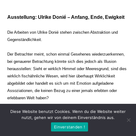
Ausstellung: Ulrike Donié – Anfang, Ende, Ewigkeit
Die Arbeiten von Ulrike Donié stehen zwischen Abstraktion und
Gegenständlichkeit.
Der Betrachter meint, schon einmal Gesehenes wiederzuerkennen,
bei genauerer Betrachtung könnte sich dies jedoch als Illusion
herausstellen: Sieht er wirklich Himmel oder Meeresgrund, sind dies
wirklich fischähnliche Wesen, wird hier überhaupt Wirklichkeit
abgebildet oder handelt es sich um mit Emotion aufgeladene
Assoziationen, die keinen Bezug zu einer jemals erlebten oder
erlebbaren Welt haben?
Diese Website benutzt Cookies. Wenn du die Website weiter
Verharren und Dynamik stehen sich dabei gegenüber. Zeit steht still
nutzt, gehen wir von deinem Einverständnis aus.
oder verrinnt im Nu. Es soll dabei eine Spannung, auch farblich, bis
Einverstanden !
zur Schmerzgrenze erzeugt werden. Die Arbeiten stellen ambivalente
Situationen dar. Kaum kann der Betrachter entscheiden, ob er hier