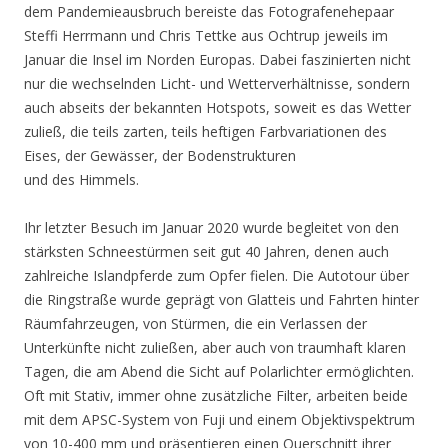
dem Pandemieausbruch bereiste das Fotografenehepaar
Steffi Herrmann und Chris Tettke aus Ochtrup jeweils im
Januar die Insel im Norden Europas. Dabei faszinierten nicht
nur die wechselnden Licht- und Wetterverhältnisse, sondern
auch abseits der bekannten Hotspots, soweit es das Wetter
zuließ, die teils zarten, teils heftigen Farbvariationen des
Eises, der Gewässer, der Bodenstrukturen
und des Himmels.
Ihr letzter Besuch im Januar 2020 wurde begleitet von den
stärksten Schneestürmen seit gut 40 Jahren, denen auch
zahlreiche Islandpferde zum Opfer fielen. Die Autotour über
die Ringstraße wurde geprägt von Glatteis und Fahrten hinter
Räumfahrzeugen, von Stürmen, die ein Verlassen der
Unterkünfte nicht zuließen, aber auch von traumhaft klaren
Tagen, die am Abend die Sicht auf Polarlichter ermöglichten.
Oft mit Stativ, immer ohne zusätzliche Filter, arbeiten beide
mit dem APSC-System von Fuji und einem Objektivspektrum
von 10-400 mm und präsentieren einen Querschnitt ihrer