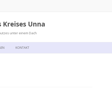
s Kreises Unna
hutzes unter einem Dach
Zum
Inhalt
GEN
KONTAKT
springen
GSKALENDER
ANFAHRT
T