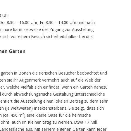
0 Uhr
 Do. 8.30 – 16.00 Uhr, Fr. 8.30 – 14.00 Uhr und nach
inare kann zeitweise der Zugang zur Ausstellung
e sich vor einem Besuch sicherheitshalber bei uns!
chen Garten
sgarten in Bönen die tierischen Besucher beobachtet und
teten sie ihr Augenmerk vermehrt auch auf die Welt der
r, welche Vielfalt sich einfindet, wenn ein Garten nahezu
d durch abwechslungsreiche Gestaltung unterschiedliche
ntiert die Ausstellung einen lokalen Beitrag zu dem sehr
 (ja weltweiten) Insektensterbens. Sie zeigt, dass sich
n (ca. 450 m²) eine kleine Oase für die heimische
lohnt, auch im Kleinen tätig zu werden. Etwa 17 Mill.
andesfläche aus. Mit seinem eigenen Garten kann jeder