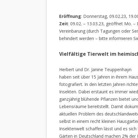
Eröffnung
: Donnerstag, 09.02.23, 19.0
Zeit
: 09.02. – 13.03.23, geöffnet Mo. –
Vereinbarung (durch Tagungen oder Sem
behindert werden – bitte informieren Si
Vielfältige Tierwelt im heimis
Herbert und Dr. Janine Teuppenhayn
haben seit über 15 Jahren in ihrem Hau
fotografiert. In den letzten Jahren rich
Insekten. Dabei erstaunt es immer wiede
ganzjährig blühende Pflanzen bietet un
Lebensräume bereitstellt. Damit dokume
aktuellen Problem des deutschlandweiten
selbst in einem recht kleinen Hausgarte
Insektenwelt schaffen lässt und es sich 
Gärten in Deutschland machen 2% der L