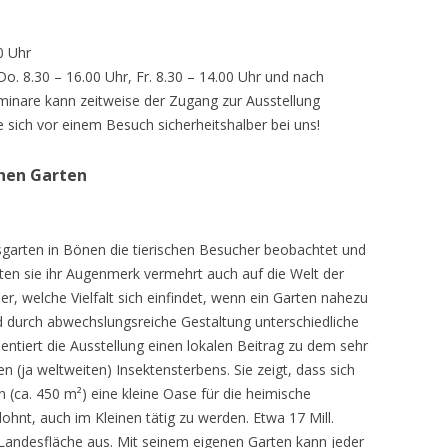
0 Uhr
 Do. 8.30 – 16.00 Uhr, Fr. 8.30 – 14.00 Uhr und nach
inare kann zeitweise der Zugang zur Ausstellung
e sich vor einem Besuch sicherheitshalber bei uns!
chen Garten
sgarten in Bönen die tierischen Besucher beobachtet und
teten sie ihr Augenmerk vermehrt auch auf die Welt der
r, welche Vielfalt sich einfindet, wenn ein Garten nahezu
d durch abwechslungsreiche Gestaltung unterschiedliche
ntiert die Ausstellung einen lokalen Beitrag zu dem sehr
 (ja weltweiten) Insektensterbens. Sie zeigt, dass sich
n (ca. 450 m²) eine kleine Oase für die heimische
lohnt, auch im Kleinen tätig zu werden. Etwa 17 Mill.
andesfläche aus. Mit seinem eigenen Garten kann jeder