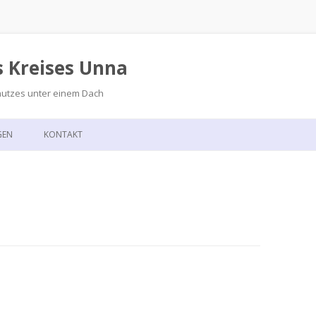
s Kreises Unna
hutzes unter einem Dach
Zum
Inhalt
GEN
KONTAKT
springen
GSKALENDER
ANFAHRT
T