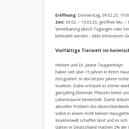
Eröffnung
: Donnerstag, 09.02.23, 19.0
Zeit
: 09.02. – 13.03.23, geöffnet Mo. –
Vereinbarung (durch Tagungen oder Sem
behindert werden – bitte informieren Si
Vielfältige Tierwelt im heimis
Herbert und Dr. Janine Teuppenhayn
haben seit über 15 Jahren in ihrem Hau
fotografiert. In den letzten Jahren rich
Insekten. Dabei erstaunt es immer wiede
ganzjährig blühende Pflanzen bietet un
Lebensräume bereitstellt. Damit dokume
aktuellen Problem des deutschlandweiten
selbst in einem recht kleinen Hausgarte
Insektenwelt schaffen lässt und es sich 
Gärten in Deutschland machen 2% der L