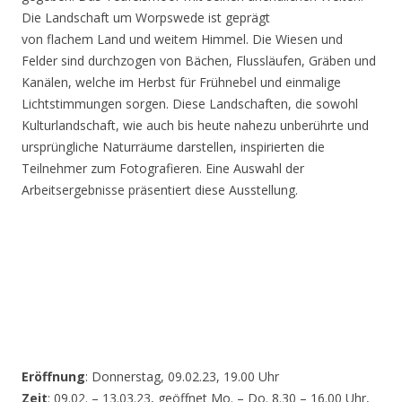
Die Landschaft um Worpswede ist geprägt
von flachem Land und weitem Himmel. Die Wiesen und
Felder sind durchzogen von Bächen, Flussläufen, Gräben und
Kanälen, welche im Herbst für Frühnebel und einmalige
Lichtstimmungen sorgen. Diese Landschaften, die sowohl
Kulturlandschaft, wie auch bis heute nahezu unberührte und
ursprüngliche Naturräume darstellen, inspirierten die
Teilnehmer zum Fotografieren. Eine Auswahl der
Arbeitsergebnisse präsentiert diese Ausstellung.
Eröffnung
: Donnerstag, 09.02.23, 19.00 Uhr
Zeit
: 09.02. – 13.03.23, geöffnet Mo. – Do. 8.30 – 16.00 Uhr,