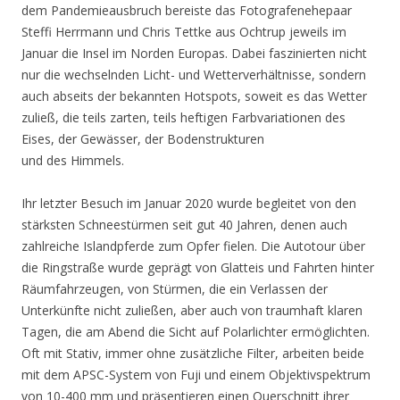
dem Pandemieausbruch bereiste das Fotografenehepaar
Steffi Herrmann und Chris Tettke aus Ochtrup jeweils im
Januar die Insel im Norden Europas. Dabei faszinierten nicht
nur die wechselnden Licht- und Wetterverhältnisse, sondern
auch abseits der bekannten Hotspots, soweit es das Wetter
zuließ, die teils zarten, teils heftigen Farbvariationen des
Eises, der Gewässer, der Bodenstrukturen
und des Himmels.
Ihr letzter Besuch im Januar 2020 wurde begleitet von den
stärksten Schneestürmen seit gut 40 Jahren, denen auch
zahlreiche Islandpferde zum Opfer fielen. Die Autotour über
die Ringstraße wurde geprägt von Glatteis und Fahrten hinter
Räumfahrzeugen, von Stürmen, die ein Verlassen der
Unterkünfte nicht zuließen, aber auch von traumhaft klaren
Tagen, die am Abend die Sicht auf Polarlichter ermöglichten.
Oft mit Stativ, immer ohne zusätzliche Filter, arbeiten beide
mit dem APSC-System von Fuji und einem Objektivspektrum
von 10-400 mm und präsentieren einen Querschnitt ihrer