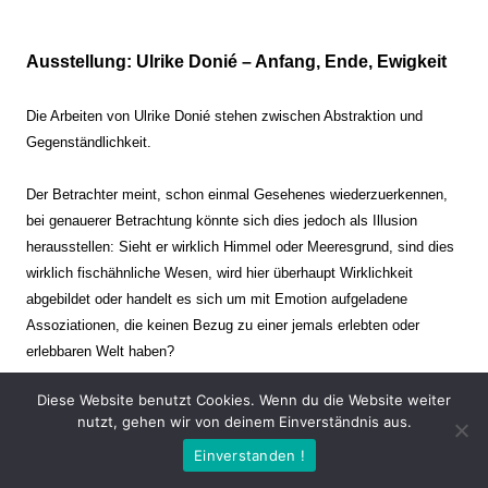
Ausstellung: Ulrike Donié – Anfang, Ende, Ewigkeit
Die Arbeiten von Ulrike Donié stehen zwischen Abstraktion und
Gegenständlichkeit.
Der Betrachter meint, schon einmal Gesehenes wiederzuerkennen,
bei genauerer Betrachtung könnte sich dies jedoch als Illusion
herausstellen: Sieht er wirklich Himmel oder Meeresgrund, sind dies
wirklich fischähnliche Wesen, wird hier überhaupt Wirklichkeit
abgebildet oder handelt es sich um mit Emotion aufgeladene
Assoziationen, die keinen Bezug zu einer jemals erlebten oder
erlebbaren Welt haben?
Diese Website benutzt Cookies. Wenn du die Website weiter
Verharren und Dynamik stehen sich dabei gegenüber. Zeit steht still
nutzt, gehen wir von deinem Einverständnis aus.
oder verrinnt im Nu. Es soll dabei eine Spannung, auch farblich, bis
Einverstanden !
zur Schmerzgrenze erzeugt werden. Die Arbeiten stellen ambivalente
Situationen dar. Kaum kann der Betrachter entscheiden, ob er hier