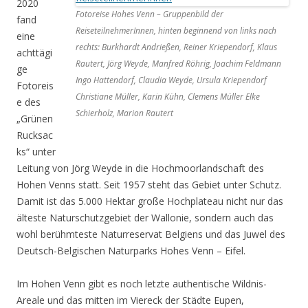
2020
Fotoreise Hohes Venn – Gruppenbild der
fand
ReiseteilnehmerInnen, hinten beginnend von links nach
eine
rechts: Burkhardt Andrießen, Reiner Kriependorf, Klaus
achttägi
Rautert, Jörg Weyde, Manfred Röhrig, Joachim Feldmann
ge
Ingo Hattendorf, Claudia Weyde, Ursula Kriependorf
Fotoreis
Christiane Müller, Karin Kühn, Clemens Müller Elke
e des
Schierholz, Marion Rautert
„Grünen
Rucksac
ks“ unter
Leitung von Jörg Weyde in die Hochmoorlandschaft des
Hohen Venns statt. Seit 1957 steht das Gebiet unter Schutz.
Damit ist das 5.000 Hektar große Hochplateau nicht nur das
älteste Naturschutzgebiet der Wallonie, sondern auch das
wohl berühmteste Naturreservat Belgiens und das Juwel des
Deutsch-Belgischen Naturparks Hohes Venn – Eifel.
Im Hohen Venn gibt es noch letzte authentische Wildnis-
Areale und das mitten im Viereck der Städte Eupen,