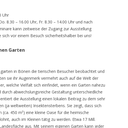
0 Uhr
 Do. 8.30 – 16.00 Uhr, Fr. 8.30 – 14.00 Uhr und nach
inare kann zeitweise der Zugang zur Ausstellung
e sich vor einem Besuch sicherheitshalber bei uns!
chen Garten
sgarten in Bönen die tierischen Besucher beobachtet und
teten sie ihr Augenmerk vermehrt auch auf die Welt der
r, welche Vielfalt sich einfindet, wenn ein Garten nahezu
d durch abwechslungsreiche Gestaltung unterschiedliche
ntiert die Ausstellung einen lokalen Beitrag zu dem sehr
 (ja weltweiten) Insektensterbens. Sie zeigt, dass sich
n (ca. 450 m²) eine kleine Oase für die heimische
lohnt, auch im Kleinen tätig zu werden. Etwa 17 Mill.
andesfläche aus. Mit seinem eigenen Garten kann jeder