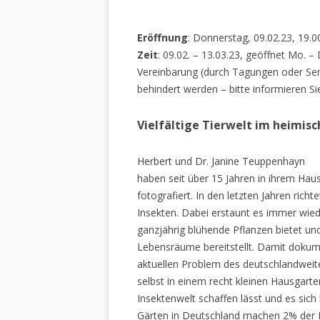
Eröffnung
: Donnerstag, 09.02.23, 19.0
Zeit
: 09.02. – 13.03.23, geöffnet Mo. –
Vereinbarung (durch Tagungen oder Sem
behindert werden – bitte informieren Si
Vielfältige Tierwelt im heimis
Herbert und Dr. Janine Teuppenhayn
haben seit über 15 Jahren in ihrem Hau
fotografiert. In den letzten Jahren rich
Insekten. Dabei erstaunt es immer wiede
ganzjährig blühende Pflanzen bietet un
Lebensräume bereitstellt. Damit dokume
aktuellen Problem des deutschlandweiten
selbst in einem recht kleinen Hausgarte
Insektenwelt schaffen lässt und es sich 
Gärten in Deutschland machen 2% der L