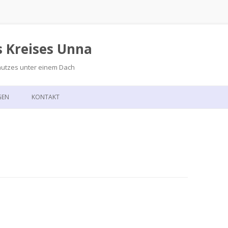
s Kreises Unna
hutzes unter einem Dach
Zum
Inhalt
GEN
KONTAKT
springen
GSKALENDER
ANFAHRT
T