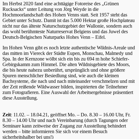
Im Herbst 2020 fand eine achttägige Fotoreise des „Grünen
Rucksacks“ unter Leitung von Jörg Weyde in die
Hochmoorlandschaft des Hohen Venns statt. Seit 1957 steht das
Gebiet unter Schutz. Damit ist das 5.000 Hektar große Hochplateau
nicht nur das älteste Naturschutzgebiet der Wallonie, sondern auch
das wohl berühmteste Naturreservat Belgiens und das Juwel des
Deutsch-Belgischen Naturparks Hohes Venn – Eifel.
Im Hohen Venn gibt es noch letzte authentische Wildnis-Areale und
das mitten im Viereck der Städte Eupen, Monschau, Malmedy und
Spa. In der Kernzone wölbt sich ein bis zu 694 m hohe Schiefer-
Gebirgskamm zum Himmel. Die alten Wildnisgebiete des Moors,
die bis heute nahezu unberührt, ursprünglich und ohne größere
Spuren menschlicher Besiedlung sind, wie auch die kleinen
Bachsysteme, die nach und nach miteinander verschmelzen und mit
der Zeit reißende Wildwasser bilden, inspirierten die Teilnehmer
zum Fotografieren. Eine Auswahl der Arbeitsergebnisse präsentiert
diese Ausstellung.
Zeit
: 11.02. – 18.04.21, geöffnet Mo. – Do. 8.30 – 16.00 Uhr, Fr.
8.30 – 14.00 Uhr und nach Vereinbarung (durch Tagungen oder
Seminare kann zeitweise der Zugang zur Ausstellung behindert
werden – bitte informieren Sie sich vor einem Besuch
sicherheitshalber bei uns!)