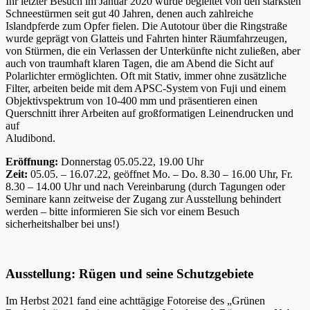
Ihr letzter Besuch im Januar 2020 wurde begleitet von den stärksten
Schneestürmen seit gut 40 Jahren, denen auch zahlreiche
Islandpferde zum Opfer fielen. Die Autotour über die Ringstraße
wurde geprägt von Glatteis und Fahrten hinter Räumfahrzeugen,
von Stürmen, die ein Verlassen der Unterkünfte nicht zuließen, aber
auch von traumhaft klaren Tagen, die am Abend die Sicht auf
Polarlichter ermöglichten. Oft mit Stativ, immer ohne zusätzliche
Filter, arbeiten beide mit dem APSC-System von Fuji und einem
Objektivspektrum von 10-400 mm und präsentieren einen
Querschnitt ihrer Arbeiten auf großformatigen Leinendrucken und
auf
Aludibond.
Eröffnung:
Donnerstag 05.05.22, 19.00 Uhr
Zeit:
05.05. – 16.07.22, geöffnet Mo. – Do. 8.30 – 16.00 Uhr, Fr.
8.30 – 14.00 Uhr und nach Vereinbarung (durch Tagungen oder
Seminare kann zeitweise der Zugang zur Ausstellung behindert
werden – bitte informieren Sie sich vor einem Besuch
sicherheitshalber bei uns!)
Ausstellung: Rügen und seine Schutzgebiete
Im Herbst 2021 fand eine achttägige Fotoreise des „Grünen