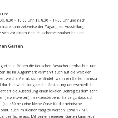
0 Uhr
 Do. 8.30 – 16.00 Uhr, Fr. 8.30 – 14.00 Uhr und nach
inare kann zeitweise der Zugang zur Ausstellung
e sich vor einem Besuch sicherheitshalber bei uns!
chen Garten
sgarten in Bönen die tierischen Besucher beobachtet und
teten sie ihr Augenmerk vermehrt auch auf die Welt der
r, welche Vielfalt sich einfindet, wenn ein Garten nahezu
d durch abwechslungsreiche Gestaltung unterschiedliche
ntiert die Ausstellung einen lokalen Beitrag zu dem sehr
 (ja weltweiten) Insektensterbens. Sie zeigt, dass sich
n (ca. 450 m²) eine kleine Oase für die heimische
lohnt, auch im Kleinen tätig zu werden. Etwa 17 Mill.
andesfläche aus. Mit seinem eigenen Garten kann jeder