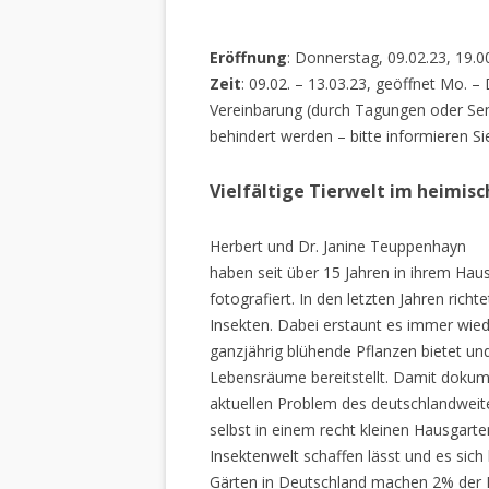
Eröffnung
: Donnerstag, 09.02.23, 19.0
Zeit
: 09.02. – 13.03.23, geöffnet Mo. –
Vereinbarung (durch Tagungen oder Sem
behindert werden – bitte informieren Si
Vielfältige Tierwelt im heimis
Herbert und Dr. Janine Teuppenhayn
haben seit über 15 Jahren in ihrem Hau
fotografiert. In den letzten Jahren rich
Insekten. Dabei erstaunt es immer wiede
ganzjährig blühende Pflanzen bietet un
Lebensräume bereitstellt. Damit dokume
aktuellen Problem des deutschlandweiten
selbst in einem recht kleinen Hausgarte
Insektenwelt schaffen lässt und es sich 
Gärten in Deutschland machen 2% der L