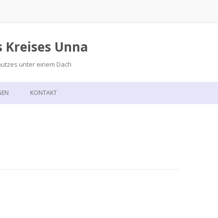
s Kreises Unna
hutzes unter einem Dach
Zum
Inhalt
GEN
KONTAKT
springen
GSKALENDER
ANFAHRT
T