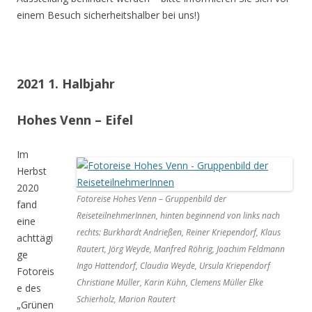
einem Besuch sicherheitshalber bei uns!)
2021 1. Halbjahr
Hohes Venn – Eifel
Im
Herbst
2020
Fotoreise Hohes Venn – Gruppenbild der
fand
ReiseteilnehmerInnen, hinten beginnend von links nach
eine
rechts: Burkhardt Andrießen, Reiner Kriependorf, Klaus
achttägi
Rautert, Jörg Weyde, Manfred Röhrig, Joachim Feldmann
ge
Ingo Hattendorf, Claudia Weyde, Ursula Kriependorf
Fotoreis
Christiane Müller, Karin Kühn, Clemens Müller Elke
e des
Schierholz, Marion Rautert
„Grünen