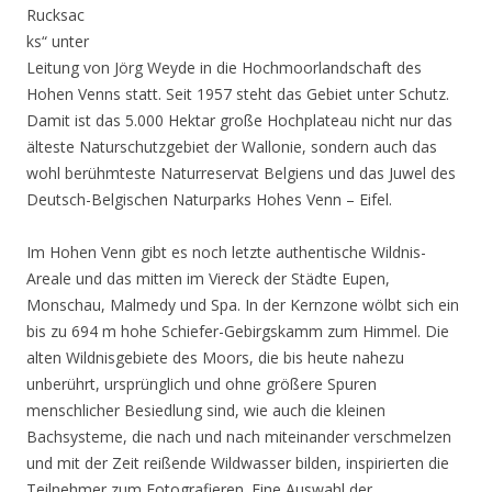
Rucksac
ks“ unter
Leitung von Jörg Weyde in die Hochmoorlandschaft des
Hohen Venns statt. Seit 1957 steht das Gebiet unter Schutz.
Damit ist das 5.000 Hektar große Hochplateau nicht nur das
älteste Naturschutzgebiet der Wallonie, sondern auch das
wohl berühmteste Naturreservat Belgiens und das Juwel des
Deutsch-Belgischen Naturparks Hohes Venn – Eifel.
Im Hohen Venn gibt es noch letzte authentische Wildnis-
Areale und das mitten im Viereck der Städte Eupen,
Monschau, Malmedy und Spa. In der Kernzone wölbt sich ein
bis zu 694 m hohe Schiefer-Gebirgskamm zum Himmel. Die
alten Wildnisgebiete des Moors, die bis heute nahezu
unberührt, ursprünglich und ohne größere Spuren
menschlicher Besiedlung sind, wie auch die kleinen
Bachsysteme, die nach und nach miteinander verschmelzen
und mit der Zeit reißende Wildwasser bilden, inspirierten die
Teilnehmer zum Fotografieren. Eine Auswahl der