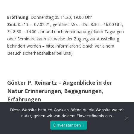
Eröffnung
: Donnerstag 05.11.20, 19.00 Uhr
Zeit
: 05.11. – 07.02.21, geöffnet Mo. – Do. 8.30 – 16.00 Uhr,
Fr. 8.30 – 14.00 Uhr und nach Vereinbarung (durch Tagungen
oder Seminare kann zeitweise der Zugang zur Ausstellung
behindert werden – bitte informieren Sie sich vor einem
Besuch sicherheitshalber bei uns!)
Günter P. Reinartz – Augenblicke in der
Natur Erinnerungen, Begegnungen,
Erfahrungen
Diese Website benutzt Cookies. Wenn du die Website weiter
Im 15. Lebensjahr erwarb ich meine erste Spiegelreflex-
nutzt, gehen wir von deinem Einverständnis aus.
Kamera. Auch während des Studiums und im späteren
Einverstanden !
Berufsleben begleitete mich meist eine Kamera.