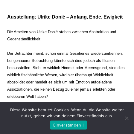
Ausstellung: Ulrike Donié – Anfang, Ende, Ewigkeit
Die Arbeiten von Ulrike Donié stehen zwischen Abstraktion und
Gegenständlichkeit.
Der Betrachter meint, schon einmal Gesehenes wiederzuerkennen,
bei genauerer Betrachtung könnte sich dies jedoch als Illusion
herausstellen: Sieht er wirklich Himmel oder Meeresgrund, sind dies
wirklich fischähnliche Wesen, wird hier überhaupt Wirklichkeit
abgebildet oder handelt es sich um mit Emotion aufgeladene
Assoziationen, die keinen Bezug zu einer jemals erlebten oder
erlebbaren Welt haben?
Diese Website benutzt Cookies. Wenn du die Website weiter
Verharren und Dynamik stehen sich dabei gegenüber. Zeit steht still
nutzt, gehen wir von deinem Einverständnis aus.
oder verrinnt im Nu. Es soll dabei eine Spannung, auch farblich, bis
Einverstanden !
zur Schmerzgrenze erzeugt werden. Die Arbeiten stellen ambivalente
Situationen dar. Kaum kann der Betrachter entscheiden, ob er hier