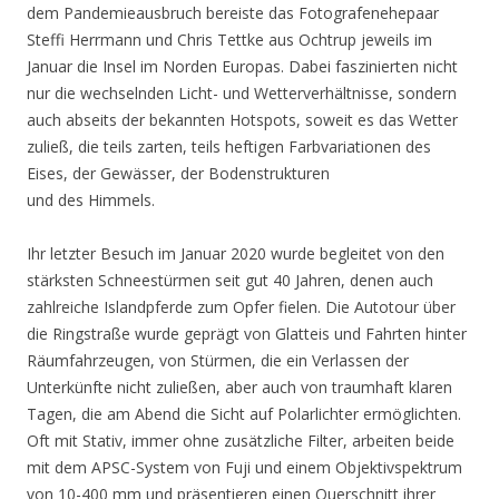
dem Pandemieausbruch bereiste das Fotografenehepaar
Steffi Herrmann und Chris Tettke aus Ochtrup jeweils im
Januar die Insel im Norden Europas. Dabei faszinierten nicht
nur die wechselnden Licht- und Wetterverhältnisse, sondern
auch abseits der bekannten Hotspots, soweit es das Wetter
zuließ, die teils zarten, teils heftigen Farbvariationen des
Eises, der Gewässer, der Bodenstrukturen
und des Himmels.
Ihr letzter Besuch im Januar 2020 wurde begleitet von den
stärksten Schneestürmen seit gut 40 Jahren, denen auch
zahlreiche Islandpferde zum Opfer fielen. Die Autotour über
die Ringstraße wurde geprägt von Glatteis und Fahrten hinter
Räumfahrzeugen, von Stürmen, die ein Verlassen der
Unterkünfte nicht zuließen, aber auch von traumhaft klaren
Tagen, die am Abend die Sicht auf Polarlichter ermöglichten.
Oft mit Stativ, immer ohne zusätzliche Filter, arbeiten beide
mit dem APSC-System von Fuji und einem Objektivspektrum
von 10-400 mm und präsentieren einen Querschnitt ihrer