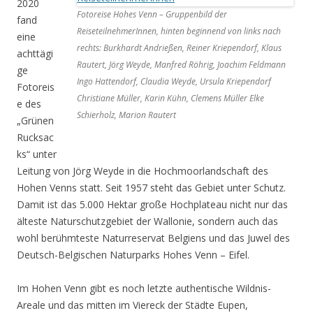
2020
Fotoreise Hohes Venn – Gruppenbild der
fand
ReiseteilnehmerInnen, hinten beginnend von links nach
eine
rechts: Burkhardt Andrießen, Reiner Kriependorf, Klaus
achttägi
Rautert, Jörg Weyde, Manfred Röhrig, Joachim Feldmann
ge
Ingo Hattendorf, Claudia Weyde, Ursula Kriependorf
Fotoreis
Christiane Müller, Karin Kühn, Clemens Müller Elke
e des
Schierholz, Marion Rautert
„Grünen
Rucksac
ks“ unter
Leitung von Jörg Weyde in die Hochmoorlandschaft des
Hohen Venns statt. Seit 1957 steht das Gebiet unter Schutz.
Damit ist das 5.000 Hektar große Hochplateau nicht nur das
älteste Naturschutzgebiet der Wallonie, sondern auch das
wohl berühmteste Naturreservat Belgiens und das Juwel des
Deutsch-Belgischen Naturparks Hohes Venn – Eifel.
Im Hohen Venn gibt es noch letzte authentische Wildnis-
Areale und das mitten im Viereck der Städte Eupen,