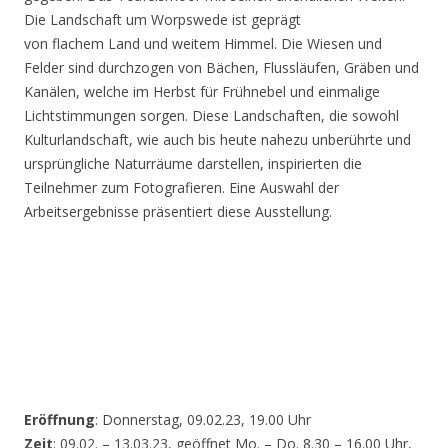
Die Landschaft um Worpswede ist geprägt
von flachem Land und weitem Himmel. Die Wiesen und
Felder sind durchzogen von Bächen, Flussläufen, Gräben und
Kanälen, welche im Herbst für Frühnebel und einmalige
Lichtstimmungen sorgen. Diese Landschaften, die sowohl
Kulturlandschaft, wie auch bis heute nahezu unberührte und
ursprüngliche Naturräume darstellen, inspirierten die
Teilnehmer zum Fotografieren. Eine Auswahl der
Arbeitsergebnisse präsentiert diese Ausstellung.
Eröffnung
: Donnerstag, 09.02.23, 19.00 Uhr
Zeit
: 09.02. – 13.03.23, geöffnet Mo. – Do. 8.30 – 16.00 Uhr,