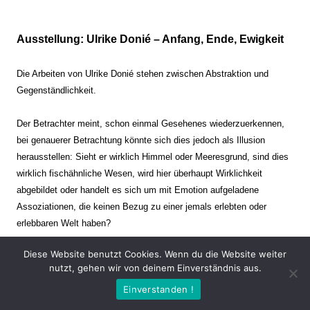
Ausstellung: Ulrike Donié – Anfang, Ende, Ewigkeit
Die Arbeiten von Ulrike Donié stehen zwischen Abstraktion und
Gegenständlichkeit.
Der Betrachter meint, schon einmal Gesehenes wiederzuerkennen,
bei genauerer Betrachtung könnte sich dies jedoch als Illusion
herausstellen: Sieht er wirklich Himmel oder Meeresgrund, sind dies
wirklich fischähnliche Wesen, wird hier überhaupt Wirklichkeit
abgebildet oder handelt es sich um mit Emotion aufgeladene
Assoziationen, die keinen Bezug zu einer jemals erlebten oder
erlebbaren Welt haben?
Diese Website benutzt Cookies. Wenn du die Website weiter
Verharren und Dynamik stehen sich dabei gegenüber. Zeit steht still
nutzt, gehen wir von deinem Einverständnis aus.
oder verrinnt im Nu. Es soll dabei eine Spannung, auch farblich, bis
Einverstanden !
zur Schmerzgrenze erzeugt werden. Die Arbeiten stellen ambivalente
Situationen dar. Kaum kann der Betrachter entscheiden, ob er hier