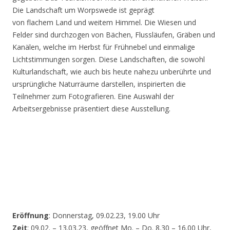
Die Landschaft um Worpswede ist geprägt
von flachem Land und weitem Himmel. Die Wiesen und
Felder sind durchzogen von Bächen, Flussläufen, Gräben und
Kanälen, welche im Herbst für Frühnebel und einmalige
Lichtstimmungen sorgen. Diese Landschaften, die sowohl
Kulturlandschaft, wie auch bis heute nahezu unberührte und
ursprüngliche Naturräume darstellen, inspirierten die
Teilnehmer zum Fotografieren. Eine Auswahl der
Arbeitsergebnisse präsentiert diese Ausstellung.
Eröffnung
: Donnerstag, 09.02.23, 19.00 Uhr
Zeit
: 09.02. – 13.03.23, geöffnet Mo. – Do. 8.30 – 16.00 Uhr,