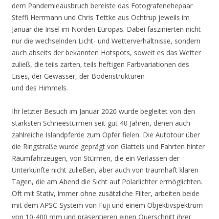
dem Pandemieausbruch bereiste das Fotografenehepaar
Steffi Herrmann und Chris Tettke aus Ochtrup jeweils im
Januar die Insel im Norden Europas. Dabei faszinierten nicht
nur die wechselnden Licht- und Wetterverhältnisse, sondern
auch abseits der bekannten Hotspots, soweit es das Wetter
zuließ, die teils zarten, teils heftigen Farbvariationen des
Eises, der Gewässer, der Bodenstrukturen
und des Himmels.
Ihr letzter Besuch im Januar 2020 wurde begleitet von den
stärksten Schneestürmen seit gut 40 Jahren, denen auch
zahlreiche Islandpferde zum Opfer fielen. Die Autotour über
die Ringstraße wurde geprägt von Glatteis und Fahrten hinter
Räumfahrzeugen, von Stürmen, die ein Verlassen der
Unterkünfte nicht zuließen, aber auch von traumhaft klaren
Tagen, die am Abend die Sicht auf Polarlichter ermöglichten.
Oft mit Stativ, immer ohne zusätzliche Filter, arbeiten beide
mit dem APSC-System von Fuji und einem Objektivspektrum
von 10-400 mm und präsentieren einen Querschnitt ihrer