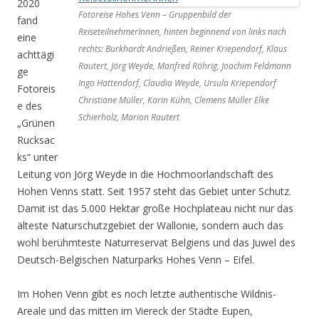
2020
Fotoreise Hohes Venn – Gruppenbild der
fand
ReiseteilnehmerInnen, hinten beginnend von links nach
eine
rechts: Burkhardt Andrießen, Reiner Kriependorf, Klaus
achttägi
Rautert, Jörg Weyde, Manfred Röhrig, Joachim Feldmann
ge
Ingo Hattendorf, Claudia Weyde, Ursula Kriependorf
Fotoreis
Christiane Müller, Karin Kühn, Clemens Müller Elke
e des
Schierholz, Marion Rautert
„Grünen
Rucksac
ks“ unter
Leitung von Jörg Weyde in die Hochmoorlandschaft des
Hohen Venns statt. Seit 1957 steht das Gebiet unter Schutz.
Damit ist das 5.000 Hektar große Hochplateau nicht nur das
älteste Naturschutzgebiet der Wallonie, sondern auch das
wohl berühmteste Naturreservat Belgiens und das Juwel des
Deutsch-Belgischen Naturparks Hohes Venn – Eifel.
Im Hohen Venn gibt es noch letzte authentische Wildnis-
Areale und das mitten im Viereck der Städte Eupen,