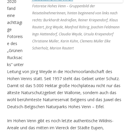
2020
Fotoreise Hohes Venn – Gruppenbild der
fand
ReiseteilnehmerInnen, hinten beginnend von links nach
eine
rechts: Burkhardt Andrießen, Reiner Kriependorf, Klaus
achttägi
Rautert, Jörg Weyde, Manfred Röhrig, Joachim Feldmann
ge
Ingo Hattendorf, Claudia Weyde, Ursula Kriependorf
Fotoreis
Christiane Müller, Karin Kühn, Clemens Müller Elke
e des
Schierholz, Marion Rautert
„Grünen
Rucksac
ks“ unter
Leitung von Jörg Weyde in die Hochmoorlandschaft des
Hohen Venns statt. Seit 1957 steht das Gebiet unter Schutz.
Damit ist das 5.000 Hektar große Hochplateau nicht nur das
älteste Naturschutzgebiet der Wallonie, sondern auch das
wohl berühmteste Naturreservat Belgiens und das Juwel des
Deutsch-Belgischen Naturparks Hohes Venn – Eifel.
Im Hohen Venn gibt es noch letzte authentische Wildnis-
Areale und das mitten im Viereck der Städte Eupen,