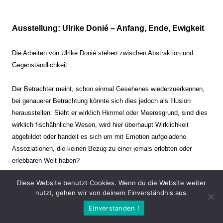
Ausstellung: Ulrike Donié – Anfang, Ende, Ewigkeit
Die Arbeiten von Ulrike Donié stehen zwischen Abstraktion und
Gegenständlichkeit.
Der Betrachter meint, schon einmal Gesehenes wiederzuerkennen,
bei genauerer Betrachtung könnte sich dies jedoch als Illusion
herausstellen: Sieht er wirklich Himmel oder Meeresgrund, sind dies
wirklich fischähnliche Wesen, wird hier überhaupt Wirklichkeit
abgebildet oder handelt es sich um mit Emotion aufgeladene
Assoziationen, die keinen Bezug zu einer jemals erlebten oder
erlebbaren Welt haben?
Diese Website benutzt Cookies. Wenn du die Website weiter
Verharren und Dynamik stehen sich dabei gegenüber. Zeit steht still
nutzt, gehen wir von deinem Einverständnis aus.
oder verrinnt im Nu. Es soll dabei eine Spannung, auch farblich, bis
Einverstanden !
zur Schmerzgrenze erzeugt werden. Die Arbeiten stellen ambivalente
Situationen dar. Kaum kann der Betrachter entscheiden, ob er hier