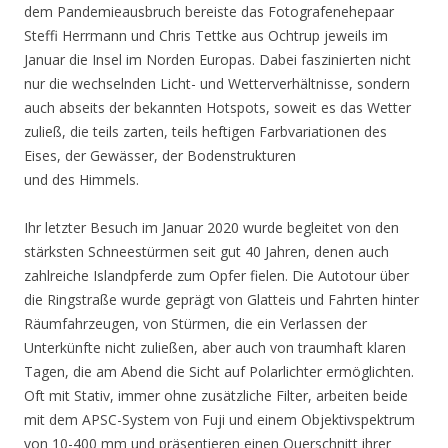
dem Pandemieausbruch bereiste das Fotografenehepaar
Steffi Herrmann und Chris Tettke aus Ochtrup jeweils im
Januar die Insel im Norden Europas. Dabei faszinierten nicht
nur die wechselnden Licht- und Wetterverhältnisse, sondern
auch abseits der bekannten Hotspots, soweit es das Wetter
zuließ, die teils zarten, teils heftigen Farbvariationen des
Eises, der Gewässer, der Bodenstrukturen
und des Himmels.
Ihr letzter Besuch im Januar 2020 wurde begleitet von den
stärksten Schneestürmen seit gut 40 Jahren, denen auch
zahlreiche Islandpferde zum Opfer fielen. Die Autotour über
die Ringstraße wurde geprägt von Glatteis und Fahrten hinter
Räumfahrzeugen, von Stürmen, die ein Verlassen der
Unterkünfte nicht zuließen, aber auch von traumhaft klaren
Tagen, die am Abend die Sicht auf Polarlichter ermöglichten.
Oft mit Stativ, immer ohne zusätzliche Filter, arbeiten beide
mit dem APSC-System von Fuji und einem Objektivspektrum
von 10-400 mm und präsentieren einen Querschnitt ihrer