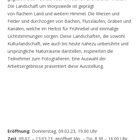
Die Landschaft um Worpswede ist geprägt
von flachem Land und weitem Himmel. Die Wiesen und
Felder sind durchzogen von Bächen, Flussläufen, Gräben und
Kanälen, welche im Herbst für Frühnebel und einmalige
Lichtstimmungen sorgen. Diese Landschaften, die sowohl
Kulturlandschaft, wie auch bis heute nahezu unberührte und
ursprüngliche Naturräume darstellen, inspirierten die
Teilnehmer zum Fotografieren. Eine Auswahl der
Arbeitsergebnisse präsentiert diese Ausstellung.
Eröffnung
: Donnerstag, 09.02.23, 19.00 Uhr
Zeit
: 09.02. – 13.03.23, geöffnet Mo. – Do. 8.30 – 16.00 Uhr,