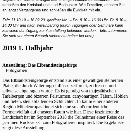
schließen den Kreislauf und sind Endpunkte. Wie Fossilien, erinnern Sie
an längst Vergangenes und schließen die Ewigkeit mit ein.
Zeit: 31.10.19 – 16.02.20, geöffnet Mo. – Do. 8.30 – 16.00 Uhr, Fr. 8.30 –
14.00 Uhr und nach Vereinbarung (durch Tagungen oder Seminare kann
zeitweise der Zugang zur Ausstellung behindert werden – bitte informieren
Sie sich vor einem Besuch sicherheitshalber bei uns!)
2019 1. Halbjahr
Ausstellung: Das Elbsandsteingebirge
– Fotografien
Das Elbsandsteingebirge entstand aus einer gewaltigen steinernen
Platte, die durch Witterungseinflüsse zerfurcht, zerfressen und
teilweise abgetragen wurde. Es ist geprägt von majestätischen
Tafelbergen und bizarren Felstürmen, canyonartigen Tälern, Höhlen
und tiefen, steil abfallenden Schluchten. In kaum einer anderen
Region Mitteleuropas findet sich eine so außerordentliche
Formenvielfalt auf engstem Raum wie hier. Diese faszinierende
Landschaft hat im September 2018 die Teilnehmer einer Reise des
„Grünen Rucksacks“ zum Fotografieren inspiriert. Die Ergebnisse
zeigt diese Ausstellung.