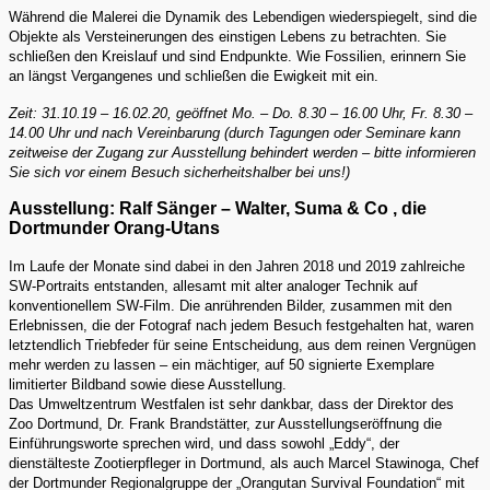
Während die Malerei die Dynamik des Lebendigen wiederspiegelt, sind die
Objekte als Versteinerungen des einstigen Lebens zu betrachten. Sie
schließen den Kreislauf und sind Endpunkte. Wie Fossilien, erinnern Sie
an längst Vergangenes und schließen die Ewigkeit mit ein.
Zeit: 31.10.19 – 16.02.20, geöffnet Mo. – Do. 8.30 – 16.00 Uhr, Fr. 8.30 –
14.00 Uhr und nach Vereinbarung (durch Tagungen oder Seminare kann
zeitweise der Zugang zur Ausstellung behindert werden – bitte informieren
Sie sich vor einem Besuch sicherheitshalber bei uns!)
Ausstellung: Ralf Sänger – Walter, Suma & Co , die
Dortmunder Orang-Utans
Im Laufe der Monate sind dabei in den Jahren 2018 und 2019 zahlreiche
SW-Portraits entstanden, allesamt mit alter analoger Technik auf
konventionellem SW-Film. Die anrührenden Bilder, zusammen mit den
Erlebnissen, die der Fotograf nach jedem Besuch festgehalten hat, waren
letztendlich Triebfeder für seine Entscheidung, aus dem reinen Vergnügen
mehr werden zu lassen – ein mächtiger, auf 50 signierte Exemplare
limitierter Bildband sowie diese Ausstellung.
Das Umweltzentrum Westfalen ist sehr dankbar, dass der Direktor des
Zoo Dortmund, Dr. Frank Brandstätter, zur Ausstellungseröffnung die
Einführungsworte sprechen wird, und dass sowohl „Eddy“, der
dienstälteste Zootierpfleger in Dortmund, als auch Marcel Stawinoga, Chef
der Dortmunder Regionalgruppe der „Orangutan Survival Foundation“ mit