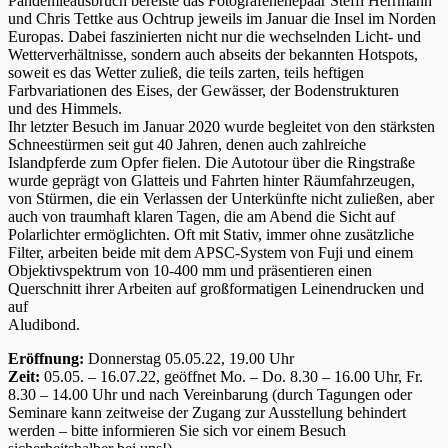
Pandemieausbruch bereiste das Fotografenehepaar Steffi Herrmann
und Chris Tettke aus Ochtrup jeweils im Januar die Insel im Norden
Europas. Dabei faszinierten nicht nur die wechselnden Licht- und
Wetterverhältnisse, sondern auch abseits der bekannten Hotspots,
soweit es das Wetter zuließ, die teils zarten, teils heftigen
Farbvariationen des Eises, der Gewässer, der Bodenstrukturen
und des Himmels.
Ihr letzter Besuch im Januar 2020 wurde begleitet von den stärksten
Schneestürmen seit gut 40 Jahren, denen auch zahlreiche
Islandpferde zum Opfer fielen. Die Autotour über die Ringstraße
wurde geprägt von Glatteis und Fahrten hinter Räumfahrzeugen,
von Stürmen, die ein Verlassen der Unterkünfte nicht zuließen, aber
auch von traumhaft klaren Tagen, die am Abend die Sicht auf
Polarlichter ermöglichten. Oft mit Stativ, immer ohne zusätzliche
Filter, arbeiten beide mit dem APSC-System von Fuji und einem
Objektivspektrum von 10-400 mm und präsentieren einen
Querschnitt ihrer Arbeiten auf großformatigen Leinendrucken und
auf
Aludibond.
Eröffnung:
Donnerstag 05.05.22, 19.00 Uhr
Zeit:
05.05. – 16.07.22, geöffnet Mo. – Do. 8.30 – 16.00 Uhr, Fr.
8.30 – 14.00 Uhr und nach Vereinbarung (durch Tagungen oder
Seminare kann zeitweise der Zugang zur Ausstellung behindert
werden – bitte informieren Sie sich vor einem Besuch