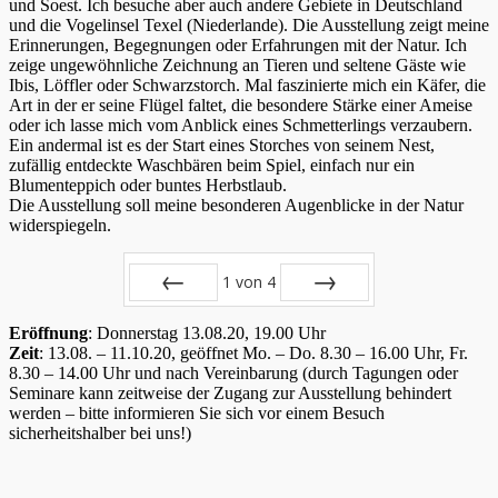
und Soest. Ich besuche aber auch andere Gebiete in Deutschland
und die Vogelinsel Texel (Niederlande). Die Ausstellung zeigt meine
Erinnerungen, Begegnungen oder Erfahrungen mit der Natur. Ich
zeige ungewöhnliche Zeichnung an Tieren und seltene Gäste wie
Ibis, Löffler oder Schwarzstorch. Mal faszinierte mich ein Käfer, die
Art in der er seine Flügel faltet, die besondere Stärke einer Ameise
oder ich lasse mich vom Anblick eines Schmetterlings verzaubern.
Ein andermal ist es der Start eines Storches von seinem Nest,
zufällig entdeckte Waschbären beim Spiel, einfach nur ein
Blumenteppich oder buntes Herbstlaub.
Die Ausstellung soll meine besonderen Augenblicke in der Natur
widerspiegeln.
1
von
4
Zurück
Vor
Eröffnung
: Donnerstag 13.08.20, 19.00 Uhr
Zeit
: 13.08. – 11.10.20, geöffnet Mo. – Do. 8.30 – 16.00 Uhr, Fr.
8.30 – 14.00 Uhr und nach Vereinbarung (durch Tagungen oder
Seminare kann zeitweise der Zugang zur Ausstellung behindert
werden – bitte informieren Sie sich vor einem Besuch
sicherheitshalber bei uns!)