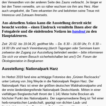
den Verwandten von der anderen Seite des Zauns verbracht. Je länger er
bei den Tieren verweilte, um so näher wuchsen sie ihm ans Herz. Aber
auch umgekehrt, die Tiere erkannten ihn und belohnten seine Treue mit
Interesse und Zutrauen ihrerseits.
Aus aktuellem Anlass kann die Ausstellung derzeit nicht
besucht werden – einen Eindruck vermitteln Ihnen aber die
Fotogalerie und die einleitenden Notizen im
handout
zu den
Hauptakteuren.
Zeit: 20.02. bis 19.04.20, geöffnet Mo. – Do. 8.30 – 16.00 Uhr, Fr. 8.30 –
14.00 Uhr und nach Vereinbarung (durch Tagungen oder Seminare kann
zeitweise der Zugang zur Ausstellung behindert werden – bitte informieren
Sie sich vor einem Besuch sicherheitshalber bei uns!) Ort: Forum der
Ökologiestation in Bergkamen
Ausstellung: Nationalpark Harz
Im Herbst 2019 fand eine achttägige Fotoreise des „Grünen Rucksacks“
unter Leitung von Jörg Weyde in die Nationalpark Region Harz. Der
Nationalpark Harz ist einer der größten deutschen Waldnationalparke und
der erste länderübergreifende Nationalpark Deutschlands. Mitten in einer
vielfältigen Berglandschaft thront der 1.141 Meter hohe Brocken als
höchster Punkt des Nationalparks. Der sagenumwobene Berg ist Teil einer
herb-romantischen Landschaft, geprägt von dichten Laub- und