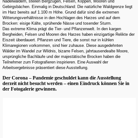
Nadelwäldern, steilen Bergzügen, Felsen, Klippen, Mooren und
Gebirgsbächen. Einmalig in Deutschland: Die natürliche Waldgrenze liegt
im Harz bereits auf 1.100 m Höhe. Grund dafür sind die extremen
Witterungsverhältnisse in den Hochlagen des Harzes und auf dem
Brocken: eisige Kälte, sprühende Nässe und tosender Sturm.
Das extreme Klima prägt die Tier- und Pflanzenwelt. In den kargen
Bergheiden, Felsen und Mooren des Harzes haben einzigartige Relikte der
Eiszeit überdauert. Pflanzen und Tiere, die sonst nur in kühlen
Klimaregionen vorkommen, sind hier zuhause. Diese ausgedehnten
Wälder im Wandel zur Wildnis, bizarre Felsen, jahrtausendealte Moore,
ursprüngliche Bachläufe und der majestätische Brocken haben die
Teilnehmer zum Fotografieren inspirieren. Eine Auswahl der
Arbeitsergebnisse präsentiert diese Ausstellung.
Der Corona – Pandemie geschuldet kann die Ausstellung
derzeit nicht besucht werden – einen Eindruck können Sie in
der Fotogalerie gewinnen.