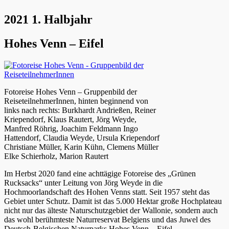
2021 1. Halbjahr
Hohes Venn – Eifel
Fotoreise Hohes Venn – Gruppenbild der
ReiseteilnehmerInnen, hinten beginnend von
links nach rechts: Burkhardt Andrießen, Reiner
Kriependorf, Klaus Rautert, Jörg Weyde,
Manfred Röhrig, Joachim Feldmann Ingo
Hattendorf, Claudia Weyde, Ursula Kriependorf
Christiane Müller, Karin Kühn, Clemens Müller
Elke Schierholz, Marion Rautert
Im Herbst 2020 fand eine achttägige Fotoreise des „Grünen
Rucksacks“ unter Leitung von Jörg Weyde in die
Hochmoorlandschaft des Hohen Venns statt. Seit 1957 steht das
Gebiet unter Schutz. Damit ist das 5.000 Hektar große Hochplateau
nicht nur das älteste Naturschutzgebiet der Wallonie, sondern auch
das wohl berühmteste Naturreservat Belgiens und das Juwel des
Deutsch-Belgischen Naturparks Hohes Venn – Eifel.