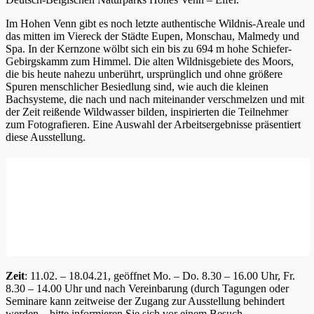
Im Hohen Venn gibt es noch letzte authentische Wildnis-Areale und
das mitten im Viereck der Städte Eupen, Monschau, Malmedy und
Spa. In der Kernzone wölbt sich ein bis zu 694 m hohe Schiefer-
Gebirgskamm zum Himmel. Die alten Wildnisgebiete des Moors,
die bis heute nahezu unberührt, ursprünglich und ohne größere
Spuren menschlicher Besiedlung sind, wie auch die kleinen
Bachsysteme, die nach und nach miteinander verschmelzen und mit
der Zeit reißende Wildwasser bilden, inspirierten die Teilnehmer
zum Fotografieren. Eine Auswahl der Arbeitsergebnisse präsentiert
diese Ausstellung.
Zeit
: 11.02. – 18.04.21, geöffnet Mo. – Do. 8.30 – 16.00 Uhr, Fr.
8.30 – 14.00 Uhr und nach Vereinbarung (durch Tagungen oder
Seminare kann zeitweise der Zugang zur Ausstellung behindert
werden – bitte informieren Sie sich vor einem Besuch