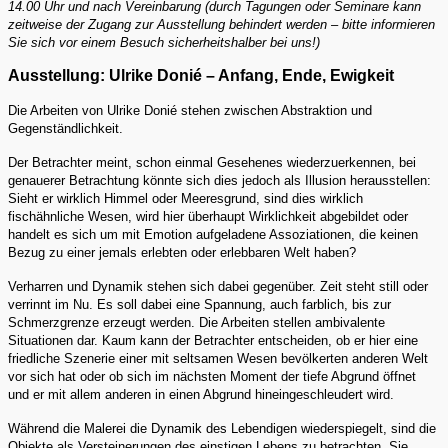
14.00 Uhr und nach Vereinbarung (durch Tagungen oder Seminare kann
zeitweise der Zugang zur Ausstellung behindert werden – bitte informieren
Sie sich vor einem Besuch sicherheitshalber bei uns!)
Ausstellung: Ulrike Donié – Anfang, Ende, Ewigkeit
Die Arbeiten von Ulrike Donié stehen zwischen Abstraktion und
Gegenständlichkeit.
Der Betrachter meint, schon einmal Gesehenes wiederzuerkennen, bei
genauerer Betrachtung könnte sich dies jedoch als Illusion herausstellen:
Sieht er wirklich Himmel oder Meeresgrund, sind dies wirklich
fischähnliche Wesen, wird hier überhaupt Wirklichkeit abgebildet oder
handelt es sich um mit Emotion aufgeladene Assoziationen, die keinen
Bezug zu einer jemals erlebten oder erlebbaren Welt haben?
Verharren und Dynamik stehen sich dabei gegenüber. Zeit steht still oder
verrinnt im Nu. Es soll dabei eine Spannung, auch farblich, bis zur
Schmerzgrenze erzeugt werden. Die Arbeiten stellen ambivalente
Situationen dar. Kaum kann der Betrachter entscheiden, ob er hier eine
friedliche Szenerie einer mit seltsamen Wesen bevölkerten anderen Welt
vor sich hat oder ob sich im nächsten Moment der tiefe Abgrund öffnet
und er mit allem anderen in einen Abgrund hineingeschleudert wird.
Während die Malerei die Dynamik des Lebendigen wiederspiegelt, sind die
Objekte als Versteinerungen des einstigen Lebens zu betrachten. Sie