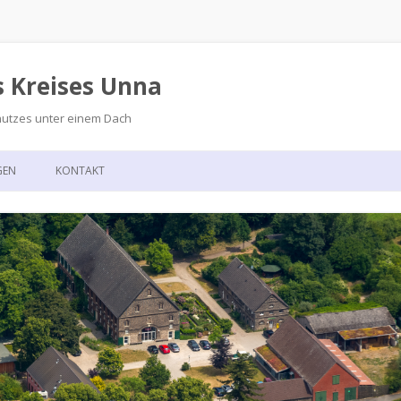
s Kreises Unna
hutzes unter einem Dach
Zum
Inhalt
GEN
KONTAKT
springen
GSKALENDER
ANFAHRT
T