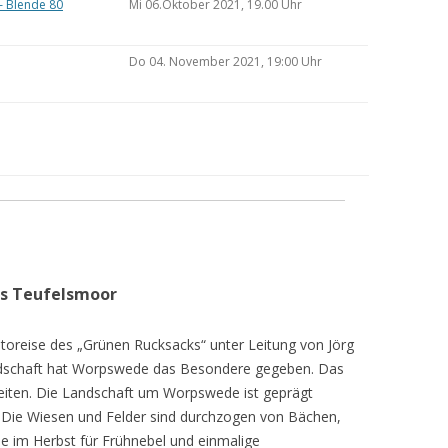
– Blende 80
Mi 06.Oktober 2021, 19.00 Uhr
Do 04. November 2021, 19:00 Uhr
as Teufelsmoor
toreise des „Grünen Rucksacks“ unter Leitung von Jörg
dschaft hat Worpswede das Besondere gegeben. Das
eiten. Die Landschaft um Worpswede ist geprägt
Die Wiesen und Felder sind durchzogen von Bächen,
e im Herbst für Frühnebel und einmalige