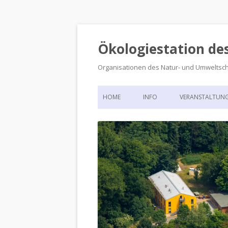
Ökologiestation de
Organisationen des Natur- und Umweltsc
HOME
INFO
VERANSTALTUN
ORGANISATIONSSTRUKTUR
VERANSTALTUN
DIE ÖKOLOGIESTATION – FAS
900 JAHRE VORGESCHICHTE