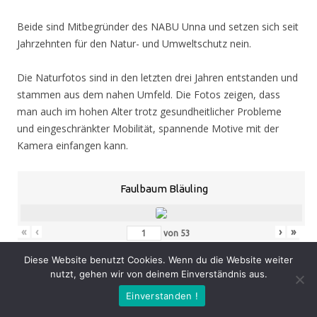
Beide sind Mitbegründer des NABU Unna und setzen sich seit
Jahrzehnten für den Natur- und Umweltschutz nein.
Die Naturfotos sind in den letzten drei Jahren entstanden und
stammen aus dem nahen Umfeld. Die Fotos zeigen, dass
man auch im hohen Alter trotz gesundheitlicher Probleme
und eingeschränkter Mobilität, spannende Motive mit der
Kamera einfangen kann.
Faulbaum Bläuling
«
‹
›
»
von
53
Diese Website benutzt Cookies. Wenn du die Website weiter
nutzt, gehen wir von deinem Einverständnis aus.
Eröffnung
: Donnerstag 05.11.20, 19.00 Uhr
Einverstanden !
Zeit
: 05.11. – 07.02.21, geöffnet Mo. – Do. 8.30 – 16.00 Uhr,