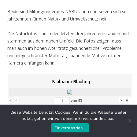
Beide sind Mitbegründer des NABU Unna und setzen sich seit
Jahrzehnten für den Natur- und Umweltschutz nein.
Die Naturfotos sind in den letzten drei Jahren entstanden und
stammen aus dem nahen Umfeld. Die Fotos zeigen, dass
man auch im hohen Alter trotz gesundheitlicher Probleme
und eingeschränkter Mobilität, spannende Motive mit der
Kamera einfangen kann.
Faulbaum Bläuling
«
‹
›
»
von
53
Diese Website benutzt Cookies. Wenn du die Website weiter
nutzt, gehen wir von deinem Einverständnis aus.
Eröffnung
: Donnerstag 05.11.20, 19.00 Uhr
Einverstanden !
Zeit
: 05.11. – 07.02.21, geöffnet Mo. – Do. 8.30 – 16.00 Uhr,