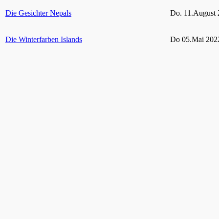
Die Gesichter Nepals
Do. 11.August 
Die Winterfarben Islands
Do 05.Mai 2022
Rügen und seine Schutzgebiete
Do 10.Februar 
Grün Auf! – Gärten und Parks im Ruhrgebiet
bis 06. Februar
2021
Hohes Venn – Eifel
11. Februar 20
Vielfältige Tierwelt im heimischen Garten
Do. 29. April 2