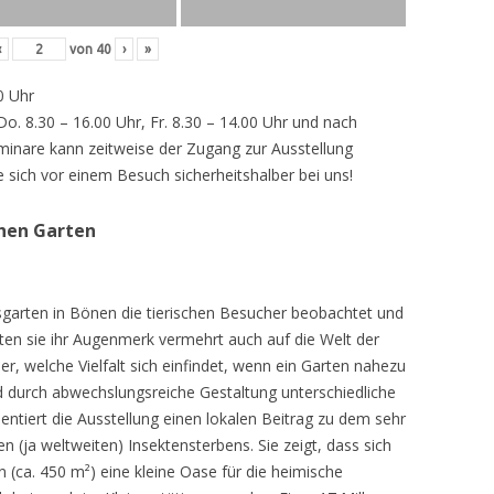
‹
von
40
›
»
0 Uhr
 Do. 8.30 – 16.00 Uhr, Fr. 8.30 – 14.00 Uhr und nach
inare kann zeitweise der Zugang zur Ausstellung
e sich vor einem Besuch sicherheitshalber bei uns!
chen Garten
sgarten in Bönen die tierischen Besucher beobachtet und
teten sie ihr Augenmerk vermehrt auch auf die Welt der
r, welche Vielfalt sich einfindet, wenn ein Garten nahezu
d durch abwechslungsreiche Gestaltung unterschiedliche
ntiert die Ausstellung einen lokalen Beitrag zu dem sehr
 (ja weltweiten) Insektensterbens. Sie zeigt, dass sich
n (ca. 450 m²) eine kleine Oase für die heimische