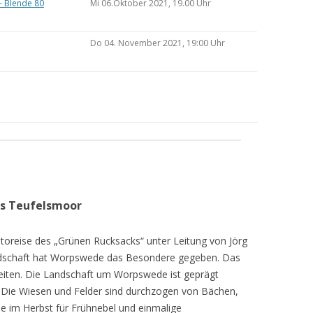
– Blende 80
Mi 06.Oktober 2021, 19.00 Uhr
Do 04. November 2021, 19:00 Uhr
as Teufelsmoor
toreise des „Grünen Rucksacks“ unter Leitung von Jörg
dschaft hat Worpswede das Besondere gegeben. Das
eiten. Die Landschaft um Worpswede ist geprägt
Die Wiesen und Felder sind durchzogen von Bächen,
e im Herbst für Frühnebel und einmalige