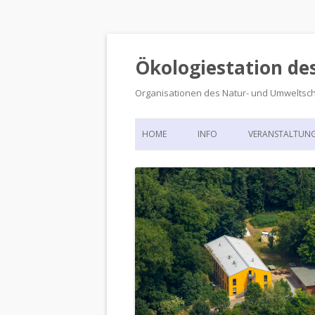
Ökologiestation de
Organisationen des Natur- und Umweltsc
HOME
INFO
VERANSTALTUN
ORGANISATIONSSTRUKTUR
VERANSTALTUN
DIE ÖKOLOGIESTATION – FAS
900 JAHRE VORGESCHICHTE