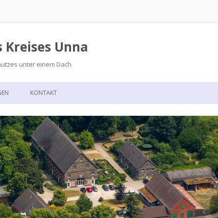
s Kreises Unna
hutzes unter einem Dach
Zum
Inhalt
GEN
KONTAKT
springen
GSKALENDER
ANFAHRT
T