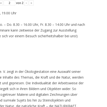
‹
von
2
›
»
, 19.00 Uhr
o. – Do. 8.30 – 16.00 Uhr, Fr. 8.30 – 14.00 Uhr und nach
inare kann zeitweise der Zugang zur Ausstellung
e sich vor einem Besuch sicherheitshalber bei uns!)
 V. zeigt in der Ökologiestation eine Auswahl seiner
nhalte des Themas, die Kraft und die Natur, werden
lt und gepriesen. Die Individualität der Arbeitsweise der
egelt sich in ihren Bildern und Objekten wider. So
otogetreuer Malerei und digitalen Zeichnungen über
d surreale Sujets bis hin zu Steinobjekten und
 der Natur, die natürliche Kraft – die NATURKRAFT.