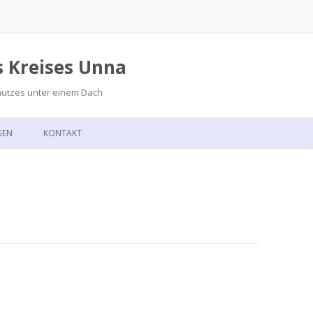
s Kreises Unna
hutzes unter einem Dach
Zum
Inhalt
GEN
KONTAKT
springen
GSKALENDER
ANFAHRT
T