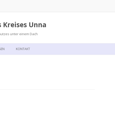
s Kreises Unna
hutzes unter einem Dach
Zum
Inhalt
GEN
KONTAKT
springen
GSKALENDER
ANFAHRT
T