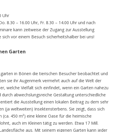
0 Uhr
 Do. 8.30 – 16.00 Uhr, Fr. 8.30 – 14.00 Uhr und nach
inare kann zeitweise der Zugang zur Ausstellung
e sich vor einem Besuch sicherheitshalber bei uns!
chen Garten
sgarten in Bönen die tierischen Besucher beobachtet und
teten sie ihr Augenmerk vermehrt auch auf die Welt der
r, welche Vielfalt sich einfindet, wenn ein Garten nahezu
d durch abwechslungsreiche Gestaltung unterschiedliche
ntiert die Ausstellung einen lokalen Beitrag zu dem sehr
 (ja weltweiten) Insektensterbens. Sie zeigt, dass sich
n (ca. 450 m²) eine kleine Oase für die heimische
lohnt, auch im Kleinen tätig zu werden. Etwa 17 Mill.
andesfläche aus. Mit seinem eigenen Garten kann jeder