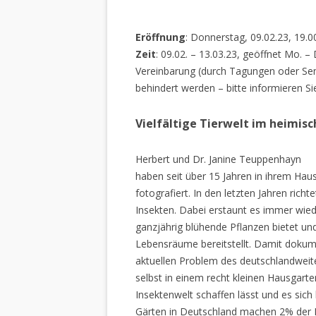
Eröffnung
: Donnerstag, 09.02.23, 19.0
Zeit
: 09.02. – 13.03.23, geöffnet Mo. –
Vereinbarung (durch Tagungen oder Sem
behindert werden – bitte informieren Si
Vielfältige Tierwelt im heimis
Herbert und Dr. Janine Teuppenhayn
haben seit über 15 Jahren in ihrem Hau
fotografiert. In den letzten Jahren rich
Insekten. Dabei erstaunt es immer wiede
ganzjährig blühende Pflanzen bietet un
Lebensräume bereitstellt. Damit dokume
aktuellen Problem des deutschlandweiten
selbst in einem recht kleinen Hausgarte
Insektenwelt schaffen lässt und es sich 
Gärten in Deutschland machen 2% der L