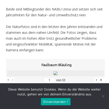
Beide sind Mitbegründer des NABU Unna und setzen sich seit
Jahrzehnten für den Natur- und Umweltschutz nein.
Die Naturfotos sind in den letzten drei Jahren entstanden und
stammen aus dem nahen Umfeld. Die Fotos zeigen, dass
man auch im hohen Alter trotz gesundheitlicher Probleme
und eingeschränkter Mobilität, spannende Motive mit der
Kamera einfangen kann.
Faulbaum Bläuling
«
‹
›
»
von
53
Diese Website benutzt Cookies. Wenn du die Website weiter
nutzt, gehen wir von deinem Einverständnis aus.
Eröffnung
: Donnerstag 05.11.20, 19.00 Uhr
Einverstanden !
Zeit
: 05.11. – 07.02.21, geöffnet Mo. – Do. 8.30 – 16.00 Uhr,