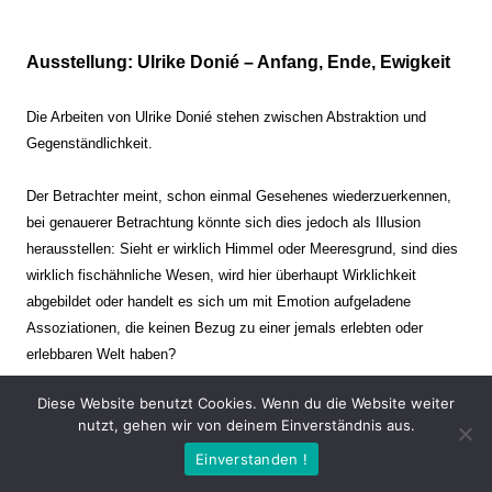
Ausstellung: Ulrike Donié – Anfang, Ende, Ewigkeit
Die Arbeiten von Ulrike Donié stehen zwischen Abstraktion und
Gegenständlichkeit.
Der Betrachter meint, schon einmal Gesehenes wiederzuerkennen,
bei genauerer Betrachtung könnte sich dies jedoch als Illusion
herausstellen: Sieht er wirklich Himmel oder Meeresgrund, sind dies
wirklich fischähnliche Wesen, wird hier überhaupt Wirklichkeit
abgebildet oder handelt es sich um mit Emotion aufgeladene
Assoziationen, die keinen Bezug zu einer jemals erlebten oder
erlebbaren Welt haben?
Diese Website benutzt Cookies. Wenn du die Website weiter
Verharren und Dynamik stehen sich dabei gegenüber. Zeit steht still
nutzt, gehen wir von deinem Einverständnis aus.
oder verrinnt im Nu. Es soll dabei eine Spannung, auch farblich, bis
Einverstanden !
zur Schmerzgrenze erzeugt werden. Die Arbeiten stellen ambivalente
Situationen dar. Kaum kann der Betrachter entscheiden, ob er hier