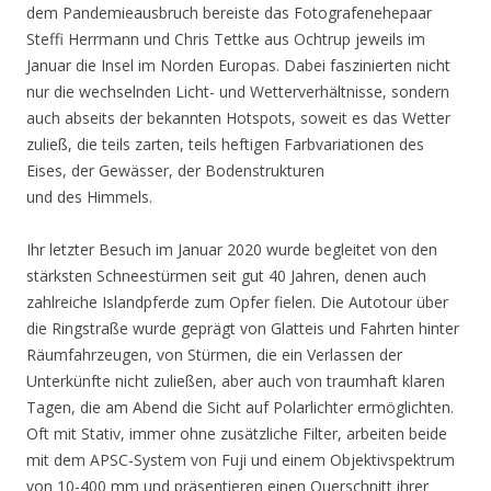
dem Pandemieausbruch bereiste das Fotografenehepaar
Steffi Herrmann und Chris Tettke aus Ochtrup jeweils im
Januar die Insel im Norden Europas. Dabei faszinierten nicht
nur die wechselnden Licht- und Wetterverhältnisse, sondern
auch abseits der bekannten Hotspots, soweit es das Wetter
zuließ, die teils zarten, teils heftigen Farbvariationen des
Eises, der Gewässer, der Bodenstrukturen
und des Himmels.
Ihr letzter Besuch im Januar 2020 wurde begleitet von den
stärksten Schneestürmen seit gut 40 Jahren, denen auch
zahlreiche Islandpferde zum Opfer fielen. Die Autotour über
die Ringstraße wurde geprägt von Glatteis und Fahrten hinter
Räumfahrzeugen, von Stürmen, die ein Verlassen der
Unterkünfte nicht zuließen, aber auch von traumhaft klaren
Tagen, die am Abend die Sicht auf Polarlichter ermöglichten.
Oft mit Stativ, immer ohne zusätzliche Filter, arbeiten beide
mit dem APSC-System von Fuji und einem Objektivspektrum
von 10-400 mm und präsentieren einen Querschnitt ihrer