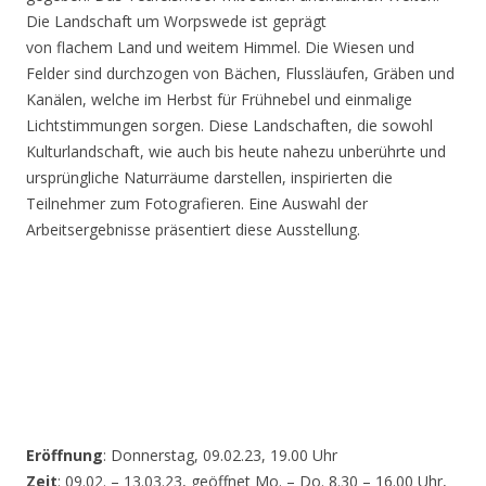
Die Landschaft um Worpswede ist geprägt
von flachem Land und weitem Himmel. Die Wiesen und
Felder sind durchzogen von Bächen, Flussläufen, Gräben und
Kanälen, welche im Herbst für Frühnebel und einmalige
Lichtstimmungen sorgen. Diese Landschaften, die sowohl
Kulturlandschaft, wie auch bis heute nahezu unberührte und
ursprüngliche Naturräume darstellen, inspirierten die
Teilnehmer zum Fotografieren. Eine Auswahl der
Arbeitsergebnisse präsentiert diese Ausstellung.
Eröffnung
: Donnerstag, 09.02.23, 19.00 Uhr
Zeit
: 09.02. – 13.03.23, geöffnet Mo. – Do. 8.30 – 16.00 Uhr,