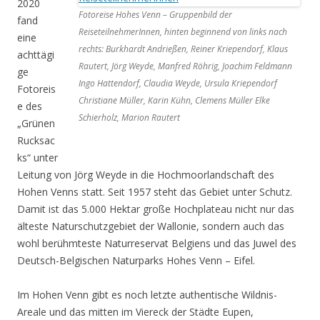
2020
Fotoreise Hohes Venn – Gruppenbild der
fand
ReiseteilnehmerInnen, hinten beginnend von links nach
eine
rechts: Burkhardt Andrießen, Reiner Kriependorf, Klaus
achttägi
Rautert, Jörg Weyde, Manfred Röhrig, Joachim Feldmann
ge
Ingo Hattendorf, Claudia Weyde, Ursula Kriependorf
Fotoreis
Christiane Müller, Karin Kühn, Clemens Müller Elke
e des
Schierholz, Marion Rautert
„Grünen
Rucksac
ks“ unter
Leitung von Jörg Weyde in die Hochmoorlandschaft des
Hohen Venns statt. Seit 1957 steht das Gebiet unter Schutz.
Damit ist das 5.000 Hektar große Hochplateau nicht nur das
älteste Naturschutzgebiet der Wallonie, sondern auch das
wohl berühmteste Naturreservat Belgiens und das Juwel des
Deutsch-Belgischen Naturparks Hohes Venn – Eifel.
Im Hohen Venn gibt es noch letzte authentische Wildnis-
Areale und das mitten im Viereck der Städte Eupen,