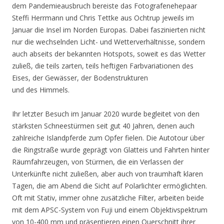
dem Pandemieausbruch bereiste das Fotografenehepaar
Steffi Herrmann und Chris Tettke aus Ochtrup jeweils im
Januar die Insel im Norden Europas. Dabei faszinierten nicht
nur die wechselnden Licht- und Wetterverhältnisse, sondern
auch abseits der bekannten Hotspots, soweit es das Wetter
zuließ, die teils zarten, teils heftigen Farbvariationen des
Eises, der Gewässer, der Bodenstrukturen
und des Himmels.
Ihr letzter Besuch im Januar 2020 wurde begleitet von den
stärksten Schneestürmen seit gut 40 Jahren, denen auch
zahlreiche Islandpferde zum Opfer fielen. Die Autotour über
die Ringstraße wurde geprägt von Glatteis und Fahrten hinter
Räumfahrzeugen, von Stürmen, die ein Verlassen der
Unterkünfte nicht zuließen, aber auch von traumhaft klaren
Tagen, die am Abend die Sicht auf Polarlichter ermöglichten.
Oft mit Stativ, immer ohne zusätzliche Filter, arbeiten beide
mit dem APSC-System von Fuji und einem Objektivspektrum
von 10-400 mm und präsentieren einen Querschnitt ihrer