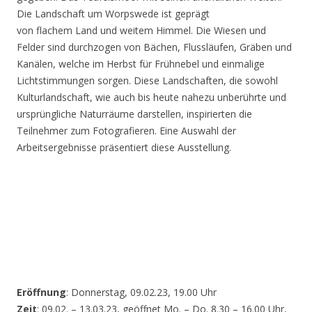
Die Landschaft um Worpswede ist geprägt
von flachem Land und weitem Himmel. Die Wiesen und
Felder sind durchzogen von Bächen, Flussläufen, Gräben und
Kanälen, welche im Herbst für Frühnebel und einmalige
Lichtstimmungen sorgen. Diese Landschaften, die sowohl
Kulturlandschaft, wie auch bis heute nahezu unberührte und
ursprüngliche Naturräume darstellen, inspirierten die
Teilnehmer zum Fotografieren. Eine Auswahl der
Arbeitsergebnisse präsentiert diese Ausstellung.
Eröffnung
: Donnerstag, 09.02.23, 19.00 Uhr
Zeit
: 09.02. – 13.03.23, geöffnet Mo. – Do. 8.30 – 16.00 Uhr,