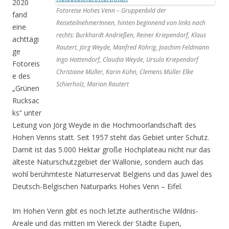
2020
Fotoreise Hohes Venn – Gruppenbild der
fand
ReiseteilnehmerInnen, hinten beginnend von links nach
eine
rechts: Burkhardt Andrießen, Reiner Kriependorf, Klaus
achttägi
Rautert, Jörg Weyde, Manfred Röhrig, Joachim Feldmann
ge
Ingo Hattendorf, Claudia Weyde, Ursula Kriependorf
Fotoreis
Christiane Müller, Karin Kühn, Clemens Müller Elke
e des
Schierholz, Marion Rautert
„Grünen
Rucksac
ks“ unter
Leitung von Jörg Weyde in die Hochmoorlandschaft des
Hohen Venns statt. Seit 1957 steht das Gebiet unter Schutz.
Damit ist das 5.000 Hektar große Hochplateau nicht nur das
älteste Naturschutzgebiet der Wallonie, sondern auch das
wohl berühmteste Naturreservat Belgiens und das Juwel des
Deutsch-Belgischen Naturparks Hohes Venn – Eifel.
Im Hohen Venn gibt es noch letzte authentische Wildnis-
Areale und das mitten im Viereck der Städte Eupen,