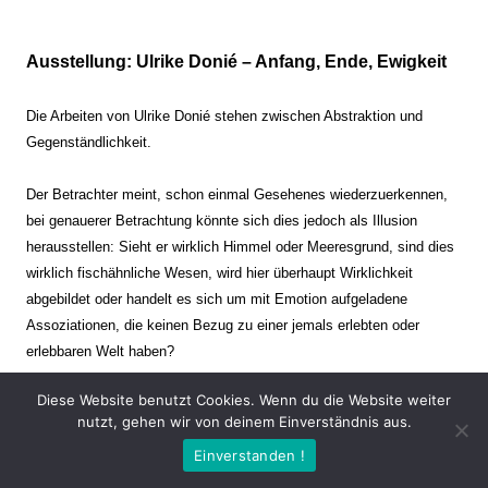
Ausstellung: Ulrike Donié – Anfang, Ende, Ewigkeit
Die Arbeiten von Ulrike Donié stehen zwischen Abstraktion und
Gegenständlichkeit.
Der Betrachter meint, schon einmal Gesehenes wiederzuerkennen,
bei genauerer Betrachtung könnte sich dies jedoch als Illusion
herausstellen: Sieht er wirklich Himmel oder Meeresgrund, sind dies
wirklich fischähnliche Wesen, wird hier überhaupt Wirklichkeit
abgebildet oder handelt es sich um mit Emotion aufgeladene
Assoziationen, die keinen Bezug zu einer jemals erlebten oder
erlebbaren Welt haben?
Diese Website benutzt Cookies. Wenn du die Website weiter
Verharren und Dynamik stehen sich dabei gegenüber. Zeit steht still
nutzt, gehen wir von deinem Einverständnis aus.
oder verrinnt im Nu. Es soll dabei eine Spannung, auch farblich, bis
Einverstanden !
zur Schmerzgrenze erzeugt werden. Die Arbeiten stellen ambivalente
Situationen dar. Kaum kann der Betrachter entscheiden, ob er hier