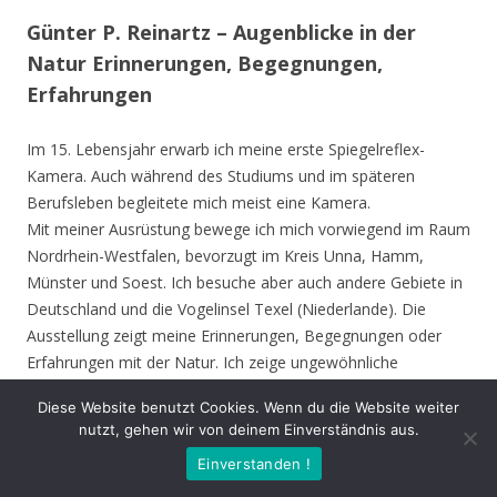
Günter P. Reinartz – Augenblicke in der
Natur Erinnerungen, Begegnungen,
Erfahrungen
Im 15. Lebensjahr erwarb ich meine erste Spiegelreflex-
Kamera. Auch während des Studiums und im späteren
Berufsleben begleitete mich meist eine Kamera.
Mit meiner Ausrüstung bewege ich mich vorwiegend im Raum
Nordrhein-Westfalen, bevorzugt im Kreis Unna, Hamm,
Münster und Soest. Ich besuche aber auch andere Gebiete in
Deutschland und die Vogelinsel Texel (Niederlande). Die
Ausstellung zeigt meine Erinnerungen, Begegnungen oder
Erfahrungen mit der Natur. Ich zeige ungewöhnliche
Zeichnung an Tieren und seltene Gäste wie Ibis, Löffler oder
Diese Website benutzt Cookies. Wenn du die Website weiter
Schwarzstorch. Mal faszinierte mich ein Käfer, die Art in der
nutzt, gehen wir von deinem Einverständnis aus.
er seine Flügel faltet, die besondere Stärke einer Ameise oder
Einverstanden !
ich lasse mich vom Anblick eines Schmetterlings verzaubern.
Ein andermal ist es der Start eines Storches von seinem Nest,