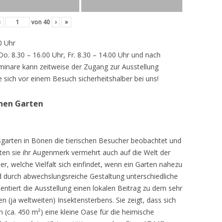
‹
von
40
›
»
0 Uhr
 Do. 8.30 – 16.00 Uhr, Fr. 8.30 – 14.00 Uhr und nach
inare kann zeitweise der Zugang zur Ausstellung
e sich vor einem Besuch sicherheitshalber bei uns!
chen Garten
sgarten in Bönen die tierischen Besucher beobachtet und
teten sie ihr Augenmerk vermehrt auch auf die Welt der
r, welche Vielfalt sich einfindet, wenn ein Garten nahezu
d durch abwechslungsreiche Gestaltung unterschiedliche
ntiert die Ausstellung einen lokalen Beitrag zu dem sehr
 (ja weltweiten) Insektensterbens. Sie zeigt, dass sich
n (ca. 450 m²) eine kleine Oase für die heimische