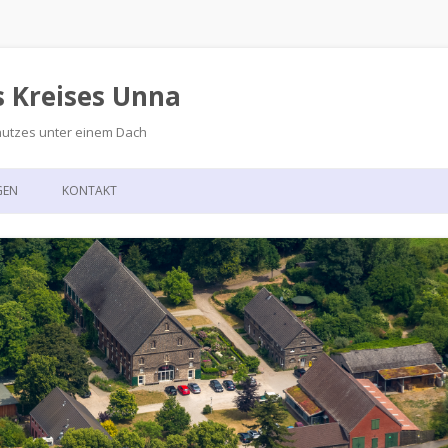
s Kreises Unna
hutzes unter einem Dach
Zum
Inhalt
GEN
KONTAKT
springen
GSKALENDER
ANFAHRT
T