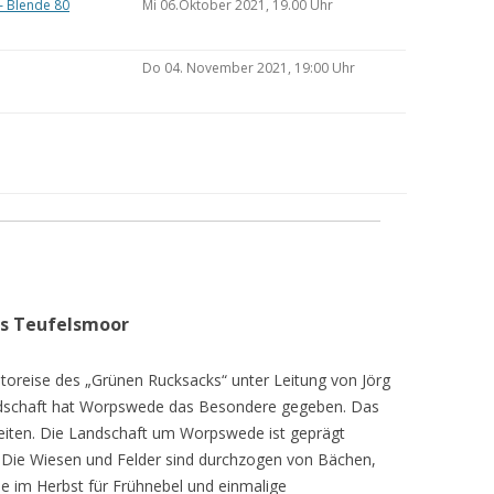
– Blende 80
Mi 06.Oktober 2021, 19.00 Uhr
Do 04. November 2021, 19:00 Uhr
as Teufelsmoor
toreise des „Grünen Rucksacks“ unter Leitung von Jörg
dschaft hat Worpswede das Besondere gegeben. Das
eiten. Die Landschaft um Worpswede ist geprägt
Die Wiesen und Felder sind durchzogen von Bächen,
e im Herbst für Frühnebel und einmalige