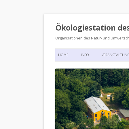
Ökologiestation de
Organisationen des Natur- und Umweltsc
HOME
INFO
VERANSTALTUN
ORGANISATIONSSTRUKTUR
VERANSTALTUN
DIE ÖKOLOGIESTATION – FAS
900 JAHRE VORGESCHICHTE