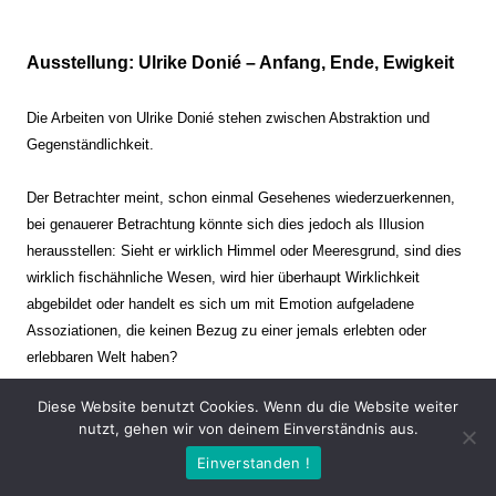
Ausstellung: Ulrike Donié – Anfang, Ende, Ewigkeit
Die Arbeiten von Ulrike Donié stehen zwischen Abstraktion und
Gegenständlichkeit.
Der Betrachter meint, schon einmal Gesehenes wiederzuerkennen,
bei genauerer Betrachtung könnte sich dies jedoch als Illusion
herausstellen: Sieht er wirklich Himmel oder Meeresgrund, sind dies
wirklich fischähnliche Wesen, wird hier überhaupt Wirklichkeit
abgebildet oder handelt es sich um mit Emotion aufgeladene
Assoziationen, die keinen Bezug zu einer jemals erlebten oder
erlebbaren Welt haben?
Diese Website benutzt Cookies. Wenn du die Website weiter
Verharren und Dynamik stehen sich dabei gegenüber. Zeit steht still
nutzt, gehen wir von deinem Einverständnis aus.
oder verrinnt im Nu. Es soll dabei eine Spannung, auch farblich, bis
Einverstanden !
zur Schmerzgrenze erzeugt werden. Die Arbeiten stellen ambivalente
Situationen dar. Kaum kann der Betrachter entscheiden, ob er hier