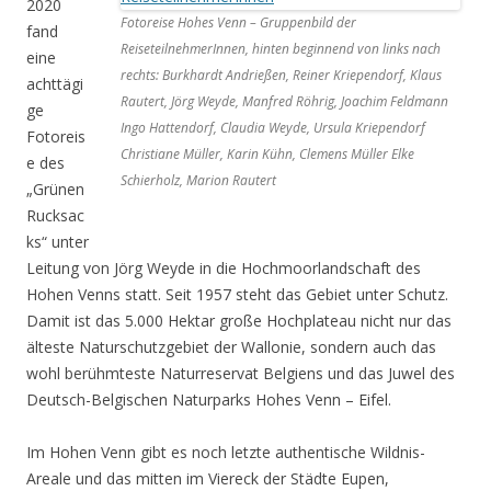
2020
Fotoreise Hohes Venn – Gruppenbild der
fand
ReiseteilnehmerInnen, hinten beginnend von links nach
eine
rechts: Burkhardt Andrießen, Reiner Kriependorf, Klaus
achttägi
Rautert, Jörg Weyde, Manfred Röhrig, Joachim Feldmann
ge
Ingo Hattendorf, Claudia Weyde, Ursula Kriependorf
Fotoreis
Christiane Müller, Karin Kühn, Clemens Müller Elke
e des
Schierholz, Marion Rautert
„Grünen
Rucksac
ks“ unter
Leitung von Jörg Weyde in die Hochmoorlandschaft des
Hohen Venns statt. Seit 1957 steht das Gebiet unter Schutz.
Damit ist das 5.000 Hektar große Hochplateau nicht nur das
älteste Naturschutzgebiet der Wallonie, sondern auch das
wohl berühmteste Naturreservat Belgiens und das Juwel des
Deutsch-Belgischen Naturparks Hohes Venn – Eifel.
Im Hohen Venn gibt es noch letzte authentische Wildnis-
Areale und das mitten im Viereck der Städte Eupen,