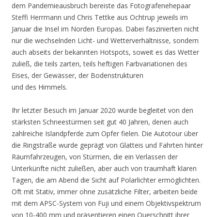
dem Pandemieausbruch bereiste das Fotografenehepaar
Steffi Herrmann und Chris Tettke aus Ochtrup jeweils im
Januar die Insel im Norden Europas. Dabei faszinierten nicht
nur die wechselnden Licht- und Wetterverhältnisse, sondern
auch abseits der bekannten Hotspots, soweit es das Wetter
zuließ, die teils zarten, teils heftigen Farbvariationen des
Eises, der Gewässer, der Bodenstrukturen
und des Himmels.
Ihr letzter Besuch im Januar 2020 wurde begleitet von den
stärksten Schneestürmen seit gut 40 Jahren, denen auch
zahlreiche Islandpferde zum Opfer fielen. Die Autotour über
die Ringstraße wurde geprägt von Glatteis und Fahrten hinter
Räumfahrzeugen, von Stürmen, die ein Verlassen der
Unterkünfte nicht zuließen, aber auch von traumhaft klaren
Tagen, die am Abend die Sicht auf Polarlichter ermöglichten.
Oft mit Stativ, immer ohne zusätzliche Filter, arbeiten beide
mit dem APSC-System von Fuji und einem Objektivspektrum
von 10-400 mm und präsentieren einen Querschnitt ihrer