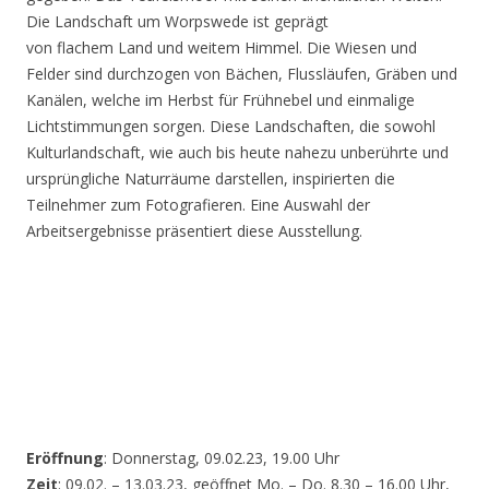
Die Landschaft um Worpswede ist geprägt
von flachem Land und weitem Himmel. Die Wiesen und
Felder sind durchzogen von Bächen, Flussläufen, Gräben und
Kanälen, welche im Herbst für Frühnebel und einmalige
Lichtstimmungen sorgen. Diese Landschaften, die sowohl
Kulturlandschaft, wie auch bis heute nahezu unberührte und
ursprüngliche Naturräume darstellen, inspirierten die
Teilnehmer zum Fotografieren. Eine Auswahl der
Arbeitsergebnisse präsentiert diese Ausstellung.
Eröffnung
: Donnerstag, 09.02.23, 19.00 Uhr
Zeit
: 09.02. – 13.03.23, geöffnet Mo. – Do. 8.30 – 16.00 Uhr,