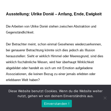
Ausstellung: Ulrike Donié – Anfang, Ende, Ewigkeit
Die Arbeiten von Ulrike Donié stehen zwischen Abstraktion und
Gegenständlichkeit.
Der Betrachter meint, schon einmal Gesehenes wiederzuerkennen,
bei genauerer Betrachtung könnte sich dies jedoch als Illusion
herausstellen: Sieht er wirklich Himmel oder Meeresgrund, sind dies
wirklich fischähnliche Wesen, wird hier überhaupt Wirklichkeit
abgebildet oder handelt es sich um mit Emotion aufgeladene
Assoziationen, die keinen Bezug zu einer jemals erlebten oder
erlebbaren Welt haben?
Diese Website benutzt Cookies. Wenn du die Website weiter
Verharren und Dynamik stehen sich dabei gegenüber. Zeit steht still
nutzt, gehen wir von deinem Einverständnis aus.
oder verrinnt im Nu. Es soll dabei eine Spannung, auch farblich, bis
Einverstanden !
zur Schmerzgrenze erzeugt werden. Die Arbeiten stellen ambivalente
Situationen dar. Kaum kann der Betrachter entscheiden, ob er hier