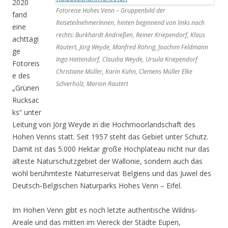
2020
Fotoreise Hohes Venn – Gruppenbild der
fand
ReiseteilnehmerInnen, hinten beginnend von links nach
eine
rechts: Burkhardt Andrießen, Reiner Kriependorf, Klaus
achttägi
Rautert, Jörg Weyde, Manfred Röhrig, Joachim Feldmann
ge
Ingo Hattendorf, Claudia Weyde, Ursula Kriependorf
Fotoreis
Christiane Müller, Karin Kühn, Clemens Müller Elke
e des
Schierholz, Marion Rautert
„Grünen
Rucksac
ks“ unter
Leitung von Jörg Weyde in die Hochmoorlandschaft des
Hohen Venns statt. Seit 1957 steht das Gebiet unter Schutz.
Damit ist das 5.000 Hektar große Hochplateau nicht nur das
älteste Naturschutzgebiet der Wallonie, sondern auch das
wohl berühmteste Naturreservat Belgiens und das Juwel des
Deutsch-Belgischen Naturparks Hohes Venn – Eifel.
Im Hohen Venn gibt es noch letzte authentische Wildnis-
Areale und das mitten im Viereck der Städte Eupen,