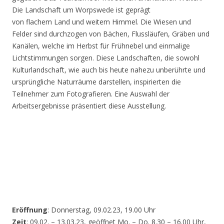
Die Landschaft um Worpswede ist geprägt
von flachem Land und weitem Himmel. Die Wiesen und
Felder sind durchzogen von Bächen, Flussläufen, Gräben und
Kanälen, welche im Herbst für Frühnebel und einmalige
Lichtstimmungen sorgen. Diese Landschaften, die sowohl
Kulturlandschaft, wie auch bis heute nahezu unberührte und
ursprüngliche Naturräume darstellen, inspirierten die
Teilnehmer zum Fotografieren. Eine Auswahl der
Arbeitsergebnisse präsentiert diese Ausstellung.
Eröffnung
: Donnerstag, 09.02.23, 19.00 Uhr
Zeit
: 09.02. – 13.03.23, geöffnet Mo. – Do. 8.30 – 16.00 Uhr,