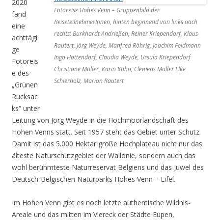
2020
Fotoreise Hohes Venn – Gruppenbild der
fand
ReiseteilnehmerInnen, hinten beginnend von links nach
eine
rechts: Burkhardt Andrießen, Reiner Kriependorf, Klaus
achttägi
Rautert, Jörg Weyde, Manfred Röhrig, Joachim Feldmann
ge
Ingo Hattendorf, Claudia Weyde, Ursula Kriependorf
Fotoreis
Christiane Müller, Karin Kühn, Clemens Müller Elke
e des
Schierholz, Marion Rautert
„Grünen
Rucksac
ks“ unter
Leitung von Jörg Weyde in die Hochmoorlandschaft des
Hohen Venns statt. Seit 1957 steht das Gebiet unter Schutz.
Damit ist das 5.000 Hektar große Hochplateau nicht nur das
älteste Naturschutzgebiet der Wallonie, sondern auch das
wohl berühmteste Naturreservat Belgiens und das Juwel des
Deutsch-Belgischen Naturparks Hohes Venn – Eifel.
Im Hohen Venn gibt es noch letzte authentische Wildnis-
Areale und das mitten im Viereck der Städte Eupen,