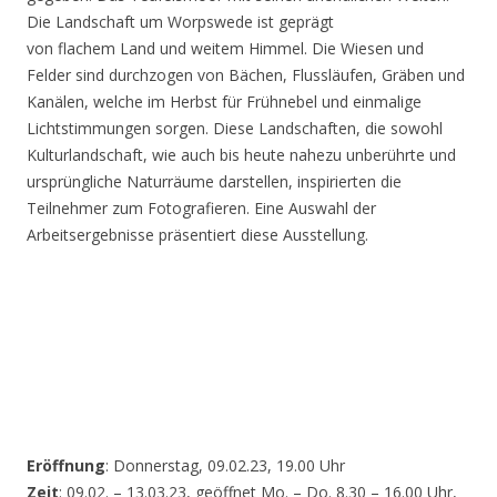
Die Landschaft um Worpswede ist geprägt
von flachem Land und weitem Himmel. Die Wiesen und
Felder sind durchzogen von Bächen, Flussläufen, Gräben und
Kanälen, welche im Herbst für Frühnebel und einmalige
Lichtstimmungen sorgen. Diese Landschaften, die sowohl
Kulturlandschaft, wie auch bis heute nahezu unberührte und
ursprüngliche Naturräume darstellen, inspirierten die
Teilnehmer zum Fotografieren. Eine Auswahl der
Arbeitsergebnisse präsentiert diese Ausstellung.
Eröffnung
: Donnerstag, 09.02.23, 19.00 Uhr
Zeit
: 09.02. – 13.03.23, geöffnet Mo. – Do. 8.30 – 16.00 Uhr,