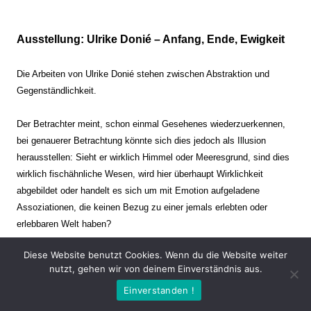
Ausstellung: Ulrike Donié – Anfang, Ende, Ewigkeit
Die Arbeiten von Ulrike Donié stehen zwischen Abstraktion und
Gegenständlichkeit.
Der Betrachter meint, schon einmal Gesehenes wiederzuerkennen,
bei genauerer Betrachtung könnte sich dies jedoch als Illusion
herausstellen: Sieht er wirklich Himmel oder Meeresgrund, sind dies
wirklich fischähnliche Wesen, wird hier überhaupt Wirklichkeit
abgebildet oder handelt es sich um mit Emotion aufgeladene
Assoziationen, die keinen Bezug zu einer jemals erlebten oder
erlebbaren Welt haben?
Diese Website benutzt Cookies. Wenn du die Website weiter
Verharren und Dynamik stehen sich dabei gegenüber. Zeit steht still
nutzt, gehen wir von deinem Einverständnis aus.
oder verrinnt im Nu. Es soll dabei eine Spannung, auch farblich, bis
Einverstanden !
zur Schmerzgrenze erzeugt werden. Die Arbeiten stellen ambivalente
Situationen dar. Kaum kann der Betrachter entscheiden, ob er hier