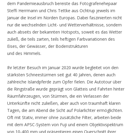
dem Pandemieausbruch bereiste das Fotografenehepaar
Steffi Herrmann und Chris Tettke aus Ochtrup jeweils im
Januar die Insel im Norden Europas. Dabei faszinierten nicht
nur die wechselnden Licht- und Wetterverhältnisse, sondern
auch abseits der bekannten Hotspots, soweit es das Wetter
zuließ, die teils zarten, teils heftigen Farbvariationen des
Eises, der Gewässer, der Bodenstrukturen
und des Himmels.
Ihr letzter Besuch im Januar 2020 wurde begleitet von den
stärksten Schneestürmen seit gut 40 Jahren, denen auch
zahlreiche Islandpferde zum Opfer fielen. Die Autotour über
die Ringstraße wurde geprägt von Glatteis und Fahrten hinter
Räumfahrzeugen, von Stürmen, die ein Verlassen der
Unterkünfte nicht zuließen, aber auch von traumhaft klaren
Tagen, die am Abend die Sicht auf Polarlichter ermöglichten.
Oft mit Stativ, immer ohne zusätzliche Filter, arbeiten beide
mit dem APSC-System von Fuji und einem Objektivspektrum
von 10-400 mm und präsentieren einen Querschnitt ihrer