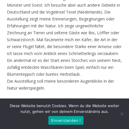
Münster und Soest. Ich besuche aber auch andere Gebiete in
Deutschland und die Vogelinsel Texel (Niederlande). Die
Ausstellung zeigt meine Erinnerungen, Begegnungen oder
Erfahrungen mit der Natur. Ich zeige ungewöhnliche
Zeichnung an Tieren und seltene Gäste wie Ibis, Löffler oder
Schwarzstorch. Mal faszinierte mich ein Käfer, die Art in der
er seine Flügel faltet, die besondere Stärke einer Ameise oder
ich lasse mich vom Anblick eines Schmetterlings verzaubern.
Ein andermal ist es der Start eines Storches von seinem Nest,
zufällig entdeckte Waschbären beim Spiel, einfach nur ein
Blumenteppich oder buntes Herbstlaub.
Die Ausstellung soll meine besonderen Augenblicke in der
Natur widerspiegeln.
1
von
4
Diese Website benutzt Cookies. Wenn du die Website weiter
nutzt, gehen wir von deinem Einverständnis aus.
Zurück
Vor
Einverstanden !
Eröffnung
: Donnerstag 13.08.20, 19.00 Uhr