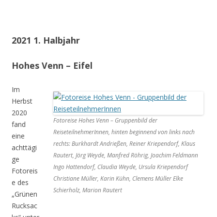
2021 1. Halbjahr
Hohes Venn – Eifel
Im
Herbst
2020
Fotoreise Hohes Venn – Gruppenbild der
fand
ReiseteilnehmerInnen, hinten beginnend von links nach
eine
rechts: Burkhardt Andrießen, Reiner Kriependorf, Klaus
achttägi
Rautert, Jörg Weyde, Manfred Röhrig, Joachim Feldmann
ge
Ingo Hattendorf, Claudia Weyde, Ursula Kriependorf
Fotoreis
Christiane Müller, Karin Kühn, Clemens Müller Elke
e des
Schierholz, Marion Rautert
„Grünen
Rucksac