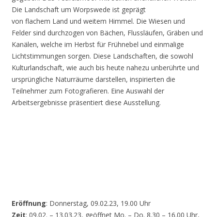
Die Landschaft um Worpswede ist geprägt
von flachem Land und weitem Himmel. Die Wiesen und
Felder sind durchzogen von Bächen, Flussläufen, Gräben und
Kanälen, welche im Herbst für Frühnebel und einmalige
Lichtstimmungen sorgen. Diese Landschaften, die sowohl
Kulturlandschaft, wie auch bis heute nahezu unberührte und
ursprüngliche Naturräume darstellen, inspirierten die
Teilnehmer zum Fotografieren. Eine Auswahl der
Arbeitsergebnisse präsentiert diese Ausstellung.
Eröffnung
: Donnerstag, 09.02.23, 19.00 Uhr
Zeit
: 09.02. – 13.03.23, geöffnet Mo. – Do. 8.30 – 16.00 Uhr,