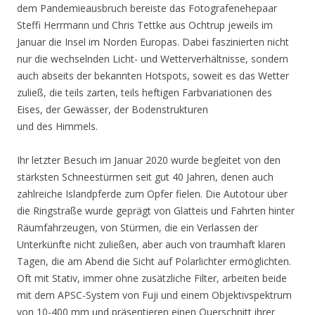
dem Pandemieausbruch bereiste das Fotografenehepaar
Steffi Herrmann und Chris Tettke aus Ochtrup jeweils im
Januar die Insel im Norden Europas. Dabei faszinierten nicht
nur die wechselnden Licht- und Wetterverhältnisse, sondern
auch abseits der bekannten Hotspots, soweit es das Wetter
zuließ, die teils zarten, teils heftigen Farbvariationen des
Eises, der Gewässer, der Bodenstrukturen
und des Himmels.
Ihr letzter Besuch im Januar 2020 wurde begleitet von den
stärksten Schneestürmen seit gut 40 Jahren, denen auch
zahlreiche Islandpferde zum Opfer fielen. Die Autotour über
die Ringstraße wurde geprägt von Glatteis und Fahrten hinter
Räumfahrzeugen, von Stürmen, die ein Verlassen der
Unterkünfte nicht zuließen, aber auch von traumhaft klaren
Tagen, die am Abend die Sicht auf Polarlichter ermöglichten.
Oft mit Stativ, immer ohne zusätzliche Filter, arbeiten beide
mit dem APSC-System von Fuji und einem Objektivspektrum
von 10-400 mm und präsentieren einen Querschnitt ihrer