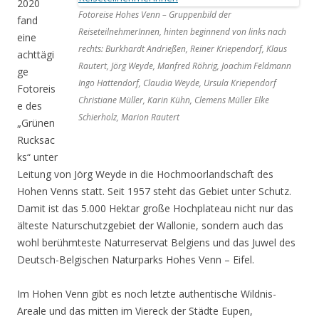
2020
Fotoreise Hohes Venn – Gruppenbild der
fand
ReiseteilnehmerInnen, hinten beginnend von links nach
eine
rechts: Burkhardt Andrießen, Reiner Kriependorf, Klaus
achttägi
Rautert, Jörg Weyde, Manfred Röhrig, Joachim Feldmann
ge
Ingo Hattendorf, Claudia Weyde, Ursula Kriependorf
Fotoreis
Christiane Müller, Karin Kühn, Clemens Müller Elke
e des
Schierholz, Marion Rautert
„Grünen
Rucksac
ks“ unter
Leitung von Jörg Weyde in die Hochmoorlandschaft des
Hohen Venns statt. Seit 1957 steht das Gebiet unter Schutz.
Damit ist das 5.000 Hektar große Hochplateau nicht nur das
älteste Naturschutzgebiet der Wallonie, sondern auch das
wohl berühmteste Naturreservat Belgiens und das Juwel des
Deutsch-Belgischen Naturparks Hohes Venn – Eifel.
Im Hohen Venn gibt es noch letzte authentische Wildnis-
Areale und das mitten im Viereck der Städte Eupen,