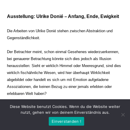
Ausstellung: Ulrike Donié – Anfang, Ende, Ewigkeit
Die Arbeiten von Ulrike Donié stehen zwischen Abstraktion und
Gegenständlichkeit.
Der Betrachter meint, schon einmal Gesehenes wiederzuerkennen,
bei genauerer Betrachtung könnte sich dies jedoch als Illusion
herausstellen: Sieht er wirklich Himmel oder Meeresgrund, sind dies
wirklich fischähnliche Wesen, wird hier überhaupt Wirklichkeit
abgebildet oder handelt es sich um mit Emotion aufgeladene
Assoziationen, die keinen Bezug zu einer jemals erlebten oder
erlebbaren Welt haben?
Diese Website benutzt Cookies. Wenn du die Website weiter
Verharren und Dynamik stehen sich dabei gegenüber. Zeit steht still
nutzt, gehen wir von deinem Einverständnis aus.
oder verrinnt im Nu. Es soll dabei eine Spannung, auch farblich, bis
Einverstanden !
zur Schmerzgrenze erzeugt werden. Die Arbeiten stellen ambivalente
Situationen dar. Kaum kann der Betrachter entscheiden, ob er hier