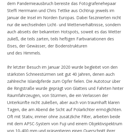
dem Pandemieausbruch bereiste das Fotografenehepaar
Steffi Herrmann und Chris Tettke aus Ochtrup jeweils im
Januar die Insel im Norden Europas. Dabei faszinierten nicht
nur die wechselnden Licht- und Wetterverhältnisse, sondern
auch abseits der bekannten Hotspots, soweit es das Wetter
zuließ, die teils zarten, teils heftigen Farbvariationen des
Eises, der Gewässer, der Bodenstrukturen
und des Himmels.
Ihr letzter Besuch im Januar 2020 wurde begleitet von den
stärksten Schneestürmen seit gut 40 Jahren, denen auch
zahlreiche Islandpferde zum Opfer fielen. Die Autotour über
die Ringstraße wurde geprägt von Glatteis und Fahrten hinter
Räumfahrzeugen, von Stürmen, die ein Verlassen der
Unterkünfte nicht zuließen, aber auch von traumhaft klaren
Tagen, die am Abend die Sicht auf Polarlichter ermöglichten.
Oft mit Stativ, immer ohne zusätzliche Filter, arbeiten beide
mit dem APSC-System von Fuji und einem Objektivspektrum
von 10-400 mm und präsentieren einen Querschnitt ihrer