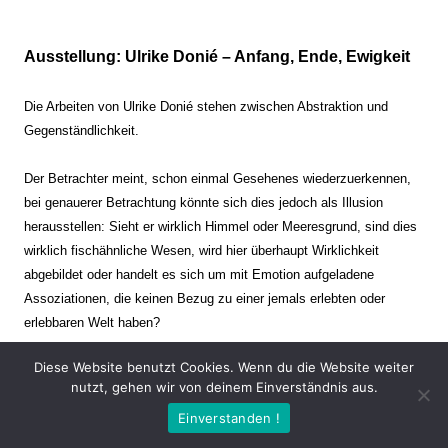
Ausstellung: Ulrike Donié – Anfang, Ende, Ewigkeit
Die Arbeiten von Ulrike Donié stehen zwischen Abstraktion und
Gegenständlichkeit.
Der Betrachter meint, schon einmal Gesehenes wiederzuerkennen,
bei genauerer Betrachtung könnte sich dies jedoch als Illusion
herausstellen: Sieht er wirklich Himmel oder Meeresgrund, sind dies
wirklich fischähnliche Wesen, wird hier überhaupt Wirklichkeit
abgebildet oder handelt es sich um mit Emotion aufgeladene
Assoziationen, die keinen Bezug zu einer jemals erlebten oder
erlebbaren Welt haben?
Diese Website benutzt Cookies. Wenn du die Website weiter
Verharren und Dynamik stehen sich dabei gegenüber. Zeit steht still
nutzt, gehen wir von deinem Einverständnis aus.
oder verrinnt im Nu. Es soll dabei eine Spannung, auch farblich, bis
Einverstanden !
zur Schmerzgrenze erzeugt werden. Die Arbeiten stellen ambivalente
Situationen dar. Kaum kann der Betrachter entscheiden, ob er hier