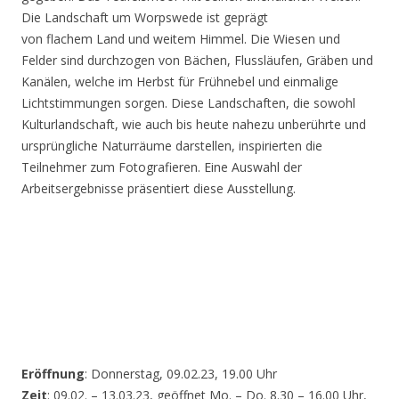
Die Landschaft um Worpswede ist geprägt
von flachem Land und weitem Himmel. Die Wiesen und
Felder sind durchzogen von Bächen, Flussläufen, Gräben und
Kanälen, welche im Herbst für Frühnebel und einmalige
Lichtstimmungen sorgen. Diese Landschaften, die sowohl
Kulturlandschaft, wie auch bis heute nahezu unberührte und
ursprüngliche Naturräume darstellen, inspirierten die
Teilnehmer zum Fotografieren. Eine Auswahl der
Arbeitsergebnisse präsentiert diese Ausstellung.
Eröffnung
: Donnerstag, 09.02.23, 19.00 Uhr
Zeit
: 09.02. – 13.03.23, geöffnet Mo. – Do. 8.30 – 16.00 Uhr,