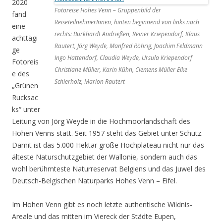
2020
Fotoreise Hohes Venn – Gruppenbild der
fand
ReiseteilnehmerInnen, hinten beginnend von links nach
eine
rechts: Burkhardt Andrießen, Reiner Kriependorf, Klaus
achttägi
Rautert, Jörg Weyde, Manfred Röhrig, Joachim Feldmann
ge
Ingo Hattendorf, Claudia Weyde, Ursula Kriependorf
Fotoreis
Christiane Müller, Karin Kühn, Clemens Müller Elke
e des
Schierholz, Marion Rautert
„Grünen
Rucksac
ks“ unter
Leitung von Jörg Weyde in die Hochmoorlandschaft des
Hohen Venns statt. Seit 1957 steht das Gebiet unter Schutz.
Damit ist das 5.000 Hektar große Hochplateau nicht nur das
älteste Naturschutzgebiet der Wallonie, sondern auch das
wohl berühmteste Naturreservat Belgiens und das Juwel des
Deutsch-Belgischen Naturparks Hohes Venn – Eifel.
Im Hohen Venn gibt es noch letzte authentische Wildnis-
Areale und das mitten im Viereck der Städte Eupen,