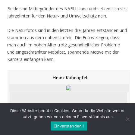
Beide sind Mitbegründer des NABU Unna und setzen sich seit
Jahrzehnten für den Natur- und Umweltschutz nein.
Die Naturfotos sind in den letzten drei Jahren entstanden und
stammen aus dem nahen Umfeld. Die Fotos zeigen, dass
man auch im hohen Alter trotz gesundheitlicher Probleme
und eingeschränkter Mobilität, spannende Motive mit der
Kamera einfangen kann.
Heinz Kühnapfel
«
‹
›
»
von
53
Diese Website benutzt Cookies. Wenn du die Website weiter
nutzt, gehen wir von deinem Einverständnis aus.
Eröffnung
: Donnerstag 05.11.20, 19.00 Uhr
Einverstanden !
Zeit
: 05.11. – 07.02.21, geöffnet Mo. – Do. 8.30 – 16.00 Uhr,