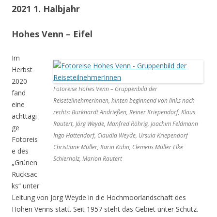
2021 1. Halbjahr
Hohes Venn – Eifel
Im
Herbst
2020
Fotoreise Hohes Venn – Gruppenbild der
fand
ReiseteilnehmerInnen, hinten beginnend von links nach
eine
rechts: Burkhardt Andrießen, Reiner Kriependorf, Klaus
achttägi
Rautert, Jörg Weyde, Manfred Röhrig, Joachim Feldmann
ge
Ingo Hattendorf, Claudia Weyde, Ursula Kriependorf
Fotoreis
Christiane Müller, Karin Kühn, Clemens Müller Elke
e des
Schierholz, Marion Rautert
„Grünen
Rucksac
ks“ unter
Leitung von Jörg Weyde in die Hochmoorlandschaft des
Hohen Venns statt. Seit 1957 steht das Gebiet unter Schutz.