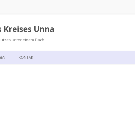
s Kreises Unna
hutzes unter einem Dach
Zum
Inhalt
GEN
KONTAKT
springen
GSKALENDER
ANFAHRT
T