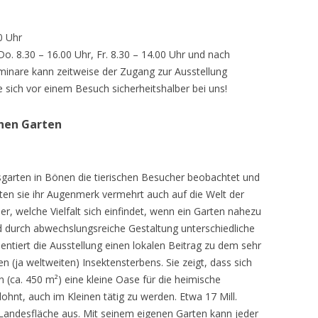
0 Uhr
 Do. 8.30 – 16.00 Uhr, Fr. 8.30 – 14.00 Uhr und nach
inare kann zeitweise der Zugang zur Ausstellung
e sich vor einem Besuch sicherheitshalber bei uns!
chen Garten
sgarten in Bönen die tierischen Besucher beobachtet und
teten sie ihr Augenmerk vermehrt auch auf die Welt der
r, welche Vielfalt sich einfindet, wenn ein Garten nahezu
d durch abwechslungsreiche Gestaltung unterschiedliche
ntiert die Ausstellung einen lokalen Beitrag zu dem sehr
 (ja weltweiten) Insektensterbens. Sie zeigt, dass sich
n (ca. 450 m²) eine kleine Oase für die heimische
lohnt, auch im Kleinen tätig zu werden. Etwa 17 Mill.
andesfläche aus. Mit seinem eigenen Garten kann jeder