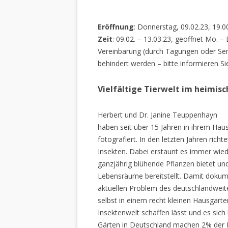
Eröffnung
: Donnerstag, 09.02.23, 19.0
Zeit
: 09.02. – 13.03.23, geöffnet Mo. –
Vereinbarung (durch Tagungen oder Sem
behindert werden – bitte informieren Si
Vielfältige Tierwelt im heimis
Herbert und Dr. Janine Teuppenhayn
haben seit über 15 Jahren in ihrem Hau
fotografiert. In den letzten Jahren rich
Insekten. Dabei erstaunt es immer wiede
ganzjährig blühende Pflanzen bietet un
Lebensräume bereitstellt. Damit dokume
aktuellen Problem des deutschlandweiten
selbst in einem recht kleinen Hausgarte
Insektenwelt schaffen lässt und es sich 
Gärten in Deutschland machen 2% der L