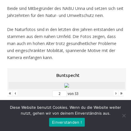
Beide sind Mitbegründer des NABU Unna und setzen sich seit
Jahrzehnten für den Natur- und Umweltschutz nein.
Die Naturfotos sind in den letzten drei Jahren entstanden und
stammen aus dem nahen Umfeld. Die Fotos zeigen, dass
man auch im hohen Alter trotz gesundheitlicher Probleme
und eingeschränkter Mobilität, spannende Motive mit der
Kamera einfangen kann.
Buntspecht
«
‹
›
»
von
53
Diese Website benutzt Cookies. Wenn du die Website weiter
nutzt, gehen wir von deinem Einverständnis aus.
Eröffnung
: Donnerstag 05.11.20, 19.00 Uhr
Einverstanden !
Zeit
: 05.11. – 07.02.21, geöffnet Mo. – Do. 8.30 – 16.00 Uhr,