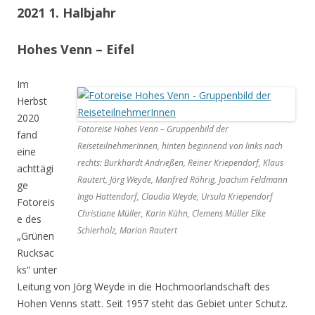
2021 1. Halbjahr
Hohes Venn – Eifel
Im
Herbst
2020
Fotoreise Hohes Venn – Gruppenbild der
fand
ReiseteilnehmerInnen, hinten beginnend von links nach
eine
rechts: Burkhardt Andrießen, Reiner Kriependorf, Klaus
achttägi
Rautert, Jörg Weyde, Manfred Röhrig, Joachim Feldmann
ge
Ingo Hattendorf, Claudia Weyde, Ursula Kriependorf
Fotoreis
Christiane Müller, Karin Kühn, Clemens Müller Elke
e des
Schierholz, Marion Rautert
„Grünen
Rucksac
ks“ unter
Leitung von Jörg Weyde in die Hochmoorlandschaft des
Hohen Venns statt. Seit 1957 steht das Gebiet unter Schutz.