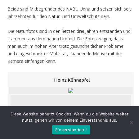
Beide sind Mitbegründer des NABU Unna und setzen sich seit
Jahrzehnten für den Natur- und Umweltschutz nein.
Die Naturfotos sind in den letzten drei Jahren entstanden und
stammen aus dem nahen Umfeld. Die Fotos zeigen, dass
man auch im hohen Alter trotz gesundheitlicher Probleme
und eingeschränkter Mobilität, spannende Motive mit der
Kamera einfangen kann.
Heinz Kühnapfel
«
‹
›
»
von
53
Diese Website benutzt Cookies. Wenn du die Website weiter
nutzt, gehen wir von deinem Einverständnis aus.
Eröffnung
: Donnerstag 05.11.20, 19.00 Uhr
Einverstanden !
Zeit
: 05.11. – 07.02.21, geöffnet Mo. – Do. 8.30 – 16.00 Uhr,