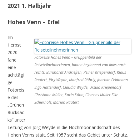
2021 1. Halbjahr
Hohes Venn – Eifel
Im
Herbst
2020
Fotoreise Hohes Venn – Gruppenbild der
fand
ReiseteilnehmerInnen, hinten beginnend von links nach
eine
rechts: Burkhardt Andrießen, Reiner Kriependorf, Klaus
achttägi
Rautert, Jörg Weyde, Manfred Röhrig, Joachim Feldmann
ge
Ingo Hattendorf, Claudia Weyde, Ursula Kriependorf
Fotoreis
Christiane Müller, Karin Kühn, Clemens Müller Elke
e des
Schierholz, Marion Rautert
„Grünen
Rucksac
ks“ unter
Leitung von Jörg Weyde in die Hochmoorlandschaft des
Hohen Venns statt. Seit 1957 steht das Gebiet unter Schutz.