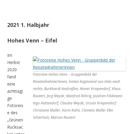
2021 1. Halbjahr
Hohes Venn – Eifel
Im
Herbst
2020
Fotoreise Hohes Venn – Gruppenbild der
fand
ReiseteilnehmerInnen, hinten beginnend von links nach
eine
rechts: Burkhardt Andrießen, Reiner Kriependorf, Klaus
achttägi
Rautert, Jörg Weyde, Manfred Röhrig, Joachim Feldmann
ge
Ingo Hattendorf, Claudia Weyde, Ursula Kriependorf
Fotoreis
Christiane Müller, Karin Kühn, Clemens Müller Elke
e des
Schierholz, Marion Rautert
„Grünen
Rucksac