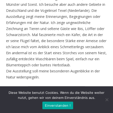
Münster und Soest. Ich besuche aber auch andere Gebiete in
Deutschland und die Vogelinsel Texel (Niederlande). Die
Ausstellung zeigt meine Erinnerungen, Begegnungen oder
Erfahrungen mit der Natur. Ich zeige ungewöhnliche
Zeichnung an Tieren und seltene Gäste wie Ibis, Löffler oder
Schwarzstorch. Mal faszinierte mich ein Käfer, die Art in der
er seine Flügel faltet, die besondere Stärke einer Ameise oder
ich lasse mich vom Anblick eines Schmetterlings verzaubern.
Ein andermal ist es der Start eines Storches von seinem Nest,
zufällig entdeckte Waschbären beim Spiel, einfach nur ein
Blumenteppich oder buntes Herbstlaub.
Die Ausstellung soll meine besonderen Augenblicke in der
Natur widerspiegeln.
1
von
4
Diese Website benutzt Cookies. Wenn du die Website weiter
nutzt, gehen wir von deinem Einverständnis aus.
Zurück
Vor
Einverstanden !
Eröffnung
: Donnerstag 13.08.20, 19.00 Uhr