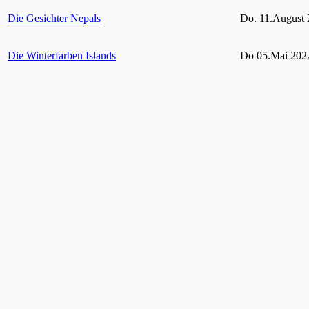
Die Gesichter Nepals
Do. 11.August 
Die Winterfarben Islands
Do 05.Mai 2022
Rügen und seine Schutzgebiete
Do 10.Februar 
Grün Auf! – Gärten und Parks im Ruhrgebiet
bis 06. Februar
2021
Hohes Venn – Eifel
11. Februar 20
Vielfältige Tierwelt im heimischen Garten
Do. 29. April 2